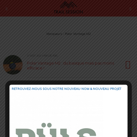
Marqueurs › Polar Vantage M2
17 AOÛT 2021 • PAR LOÏC ROIG
Polar Vantage M2 : du basique mais pas moins
efficace !
RETROUVEZ-NOUS SOUS NOTRE NOUVEAU NOM & NOUVEAU PROJET
Retour au début