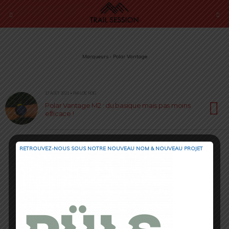
Marqueurs › Polar Vantage
17 AOÛT 2021 • PAR LOÏC ROIG
Polar Vantage M2 : du basique mais pas moins
efficace !
RETROUVEZ-NOUS SOUS NOTRE NOUVEAU NOM & NOUVEAU PROJET
Retour au début