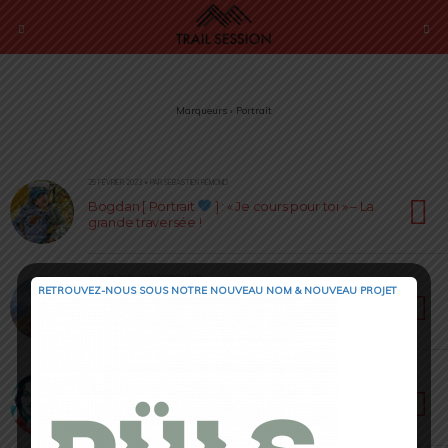
Marqueurs › Portrait
25 FÉVRIER 2023 • PAR SÉBASTIEN RÉMOND
Bogdan [ Portrait
] : « Je cours pour toi » – La
grande traversée !
18 AVRIL 2022 • PAR CÉDRIC MASIP
RETROUVEZ-NOUS SOUS NOTRE NOUVEAU NOM & NOUVEAU PROJET
Interview de Mathieu DELPEUCH [ Portrait ] : un
futur crack
2 JUIN 2021 • PAR SÉBASTIEN RÉMOND
Wafaa Amer : la grimpeuse italo-égyptienne