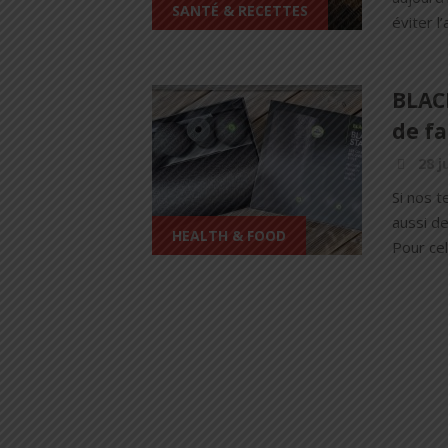
SANTÉ & RECETTES
éviter l
BLAC
de f
28 j
Si nos t
aussi de
HEALTH & FOOD
Pour cel