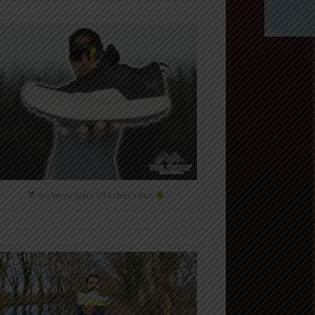
Arc'teryx Sylan GTX chez i-Run