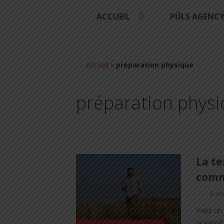
ACCUEIL
PÜLS AGENC
Accueil
»
préparation physique
préparation phys
La te
comme
8 ao
Voilà u
aujourd’