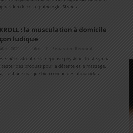
’apparition de cette pathologie. Si vous...
KROLL : la musculation à domicile
açon ludique
uillet 2021
Like
Sébastien Rémond
ests nécessitent de la dépense physique, il est sympa
 tester des produits pour la détente et le massage.
a, il est une marque bien connue des aficionados...