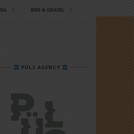
ING
BIKE & GRAVEL
PÜLS AGENCY