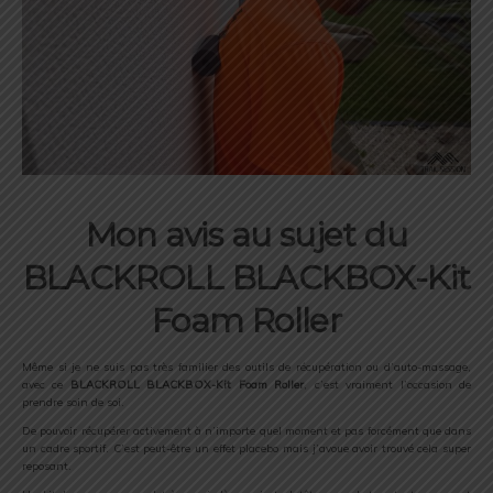
Mon avis au sujet du
BLACKROLL BLACKBOX-Kit
Foam Roller
Même si je ne suis pas très familier des outils de récupération ou d’auto-massage,
avec ce
BLACKROLL BLACKBOX-Kit Foam Roller
, c’est vraiment l’occasion de
prendre soin de soi.
De pouvoir récupérer activement à n’importe quel moment et pas forcément que dans
un cadre sportif. C’est peut-être un effet placebo mais j’avoue avoir trouvé cela super
reposant.