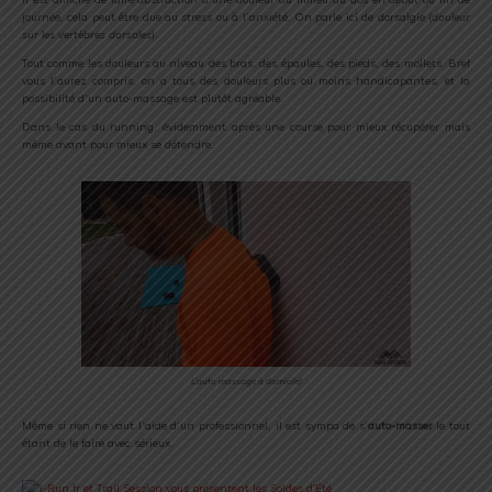
journée, cela peut être due au stress ou à l’anxiété. On parle ici de dorsalgie (
douleur
sur les vertèbres dorsales
).
Tout comme les douleurs au niveau des bras, des épaules, des pieds, des mollets. Bref
vous l’aurez compris, on a tous des douleurs plus ou moins handicapantes, et la
possibilité d’un auto-massage est plutôt agréable.
Dans le cas du running, évidemment après une course pour mieux récupérer mais
même avant pour mieux se détendre.
L’auto massage à domicile!
Même si rien ne vaut l’aide d’un professionnel, il est sympa de s’
auto-masser
le tout
étant de le faire avec sérieux.