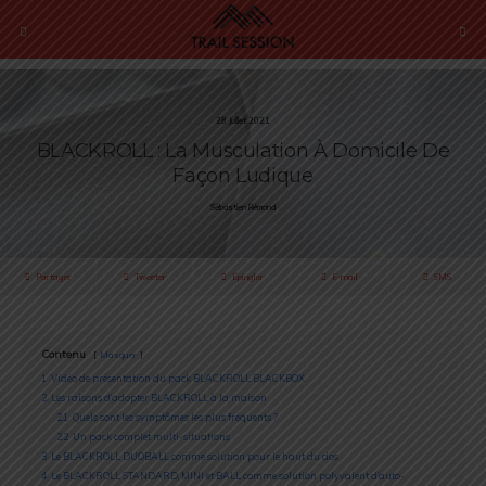
28 Juillet 2021
BLACKROLL : La Musculation À Domicile De
Façon Ludique
Sébastien Rémond
Partager
Tweeter
Épingler
E-mail
SMS
Contenu
Masquer
1
Vidéo de présentation du pack BLACKROLL BLACKBOX
2
Les raisons d’adopter BLACKROLL à la maison
2.1
Quels sont les symptômes les plus fréquents ?
2.2
Un pack complet multi-situations
3
Le BLACKROLL DUOBALL comme solution pour le haut du dos
4
Le BLACKROLL STANDARD, MINI et BALL comme solution polyvalent d’auto-