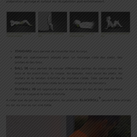
préparation gainage et surtout ma récupération post-entraînement.
STANDARD
vous permet de travailler tout le corps.
MINI
est spécialement adapté pour un massage ciblé des pieds, des
jambes et des bras.
BALL 08
vous permet de masser différentes parties du corps comme les
bras et les avant-bras, la nuque, les épaules, mais aussi les pieds, les
mollets et le tendon d’Achille de manière ciblée. Cela permet de faire
disparaître de manière ciblée les durcissements et les tensions.
DUOBALL 08
est approprié pour le massage du dos et des applications
dans la nuque et le talon d’Achille.
®
A noter que de par leurs conceptions, les produits
BLACKROLL
peuvent être utilisés
au sol, au mur ou sur une table.