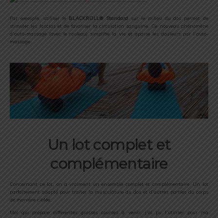
Par exemple, utiliser le
BLACKROLL® Standard
sur le milieu du dos permet de
stimuler les fascias et de favoriser la circulation sanguine. Ce nouveau phénomène
d’auto-massage (
avec le rouleau
) simplifie la vie et apaise les douleurs par l’auto-
massage.
Un lot complet et
complémentaire
Concernant ce lot, on a vraiment un ensemble complet et complémentaire. Un lot
parfaitement adapté pour traiter la musculature du dos et d’autres parties du corps
de manière ciblée.
Moi qui prépare différentes grosses courses à venir, j’ai pu l’utiliser pour ma