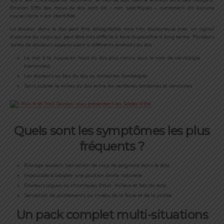
Environ 85% des maux de dos sont dit « non spécifiques », autrement dit aucune
cause claire n’est identifiée.
La douleur dans le dos peut être désagréable voire très douloureuse avec un signal
d’alarme du corps qui peut être très difficile à faire disparaître à long terme. Plusieurs
sortes de douleurs apparaissent à différents endroits du dos :
Le mal à la nuque en haut du dos plus connu sous le nom de cervicalgie
(cervicales),
Les douleurs au bas du dos ou lombaires (lombalgie)
Sans oublier le milieu du dos entre les vertèbres lombaires et cervicales.
Quels sont les symptômes les plus
fréquents ?
Blocage soudain (sensation de coup de poignard dans le dos)
Impossible d’adopter une position droite naturelle.
Douleurs aigues ou chroniques (haut, milieux et bas du dos).
Sensation de picotements au niveau de la fesse et de la jambe.
Un pack complet multi-situations