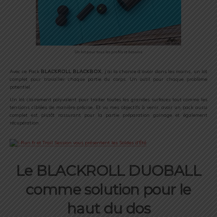
Un lot pour tous les profils et besoins
Avec ce Pack
BLACKROLL BLACKBOX
, j’ai la chance d’avoir dans les mains, un lot
complet pour travailler chaque partie du corps. Un outil pour chaque problème
potentiel.
Un lot clairement polyvalent pour traiter toutes les grandes surfaces tout comme les
tensions ciblées de manière précise. Et vu mes objectifs à venir, avoir un pack aussi
complet est plutôt rassurant pour la partie préparation gainage et également
récupération.
Le BLACKROLL DUOBALL
comme solution pour le
haut du dos