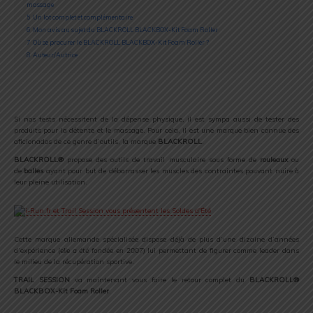
massage
5
Un lot complet et complémentaire
6
Mon avis au sujet du BLACKROLL BLACKBOX-Kit Foam Roller
7
Où se procurer le BLACKROLL BLACKBOX-Kit Foam Roller ?
8
Auteur/Autrice
Si nos tests nécessitent de la dépense physique, il est sympa aussi de tester des
produits pour la détente et le massage. Pour cela, il est une marque bien connue des
aficionados de ce genre d’outils, la marque
BLACKROLL
.
BLACKROLL®
propose des outils de travail musculaire sous forme de
rouleaux
ou
de
balles
ayant pour but de débarrasser les muscles des contraintes pouvant nuire à
leur pleine utilisation.
Cette marque allemande spécialisée dispose déjà de plus d’une dizaine d’années
d’expérience (
elle a été fondée en 2007
) lui permettant de figurer comme leader dans
le milieu de la récupération sportive.
TRAIL SESSION
va maintenant vous faire le retour complet du
BLACKROLL®
BLACKBOX-Kit Foam Roller
.