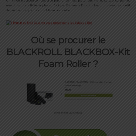
Un kit de massage complet à ce prix-là, ce n’est plutôt pas mal et surtout ça permet
une utilisation ciblée ou plus surfacique. Comme je l’ai dit, chacun trouvera son outil
de prédilection pour son problème particulier.
Où se procurer le
BLACKROLL BLACKBOX-Kit
Foam Roller ?
Sur le site de BLACKROLL