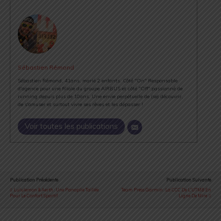
Sébastien Rémond
Sébastien Rémond, 41ans, marié 2 enfants. Côté "On" Responsable
d'agence pour une filiale du groupe AIRBUS et côté "Off" passionné de
running depuis plus de 10ans. Une envie perpétuelle de (se) découvrir,
de s'amuser et surtout vivre ses rêves et les dépasser !
Voir toutes les publications
Publication Précédente
Publication Suivante
Lululemon & Aerth : Une Panoplie Taillée
Team Press Garmin : La CCC De L'UTMB En
Pour Le Confort Sportif
Ligne De Mire