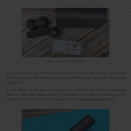
Un pack complet et complémentaire
Je vous avoue avoir par chance une partie haut du corps assez costaud. Que ce soit
au niveau du dos plutôt solide (
malgré le peu de renforcement que je peux faire
) qu’au
niveau du cou.
ar mon métier, je n’ai pas trop à solliciter ces 2 zones, néanmoins je ressens de
temps en temps des légères douleurs. Evidemment, les douleurs renforcés quand je
rentre d’un Ultra-Trail. La faute surtout au sac à dos qui peut être assez lourd.