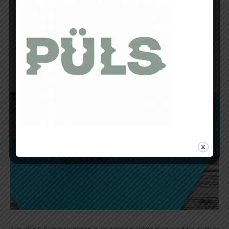
Le BLACKROLL
STANDARD, MINI et BALL
comme solution polyvalent
d’auto-massage
Il est difficile de faire abstraction d’une douleur au milieu du dos en début ou fin de