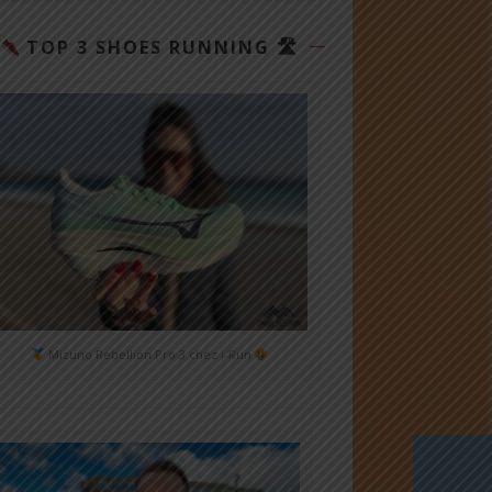
TOP 3 SHOES RUNNING 🛣
Mizuno Rebellion Pro 3 chez i-Run