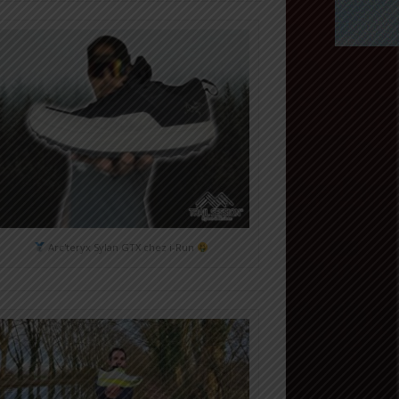
Arc'teryx Sylan GTX chez i-Run