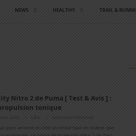
Y
NEWS
HEALTHY
TRAIL & RUNN
ity Nitro 2 de Puma [ Test & Avis ] :
propulsion tonique
mars 2022
Like
Sébastien Rémond
x jours arrivent et c’est un retour haut en couleur que
s proposons. Le retour de la Velocity Nitro 2 de chez