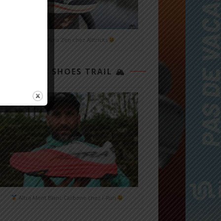
Mizuno Neo Zen chez Alltricks
TOP 3 SHOES TRAIL 🏔
Altra Mont Blanc Carbone chez i-Run