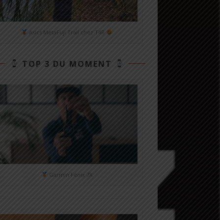
Asics MetaFuji Trail chez T4R
TOP 3 DU MOMENT
Garmin Fénix 7X