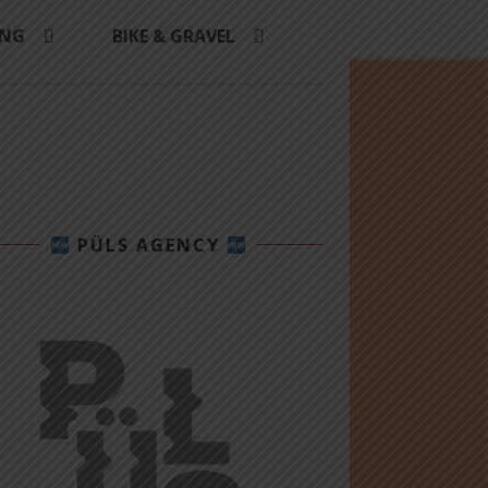
ING
BIKE & GRAVEL
PÜLS AGENCY