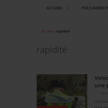
ACCUEIL
PÜLS AGENC
Accueil
»
rapidité
rapidité
Veloc
une 
24 
Les beau
nous vou