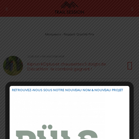
Marqueurs › Rapport Qualité Prix
12 JUIN 2020 • PAR ANASTASIIA MASIP
Kiprun KDplus et chaussettes 5 doigts de
Décathlon : le combiné gagnant !
RETROUVEZ-NOUS SOUS NOTRE NOUVEAU NOM & NOUVEAU PROJET
Retour au début