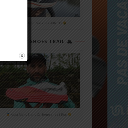
Mizuno Neo Zen chez Alltricks
TOP 3 SHOES TRAIL 🏔
Altra Mont Blanc Carbone chez i-Run