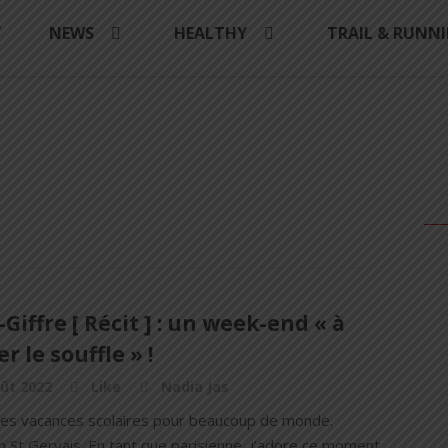
Y
NEWS
HEALTHY
TRAIL & RUNN
Giffre [ Récit ] : un week-end « à
r le souffle » !
ût 2022
Like
Nadia Jas
es vacances scolaires pour beaucoup de monde.
n St Gervais. En tant que parisienne, j’adore ce moment