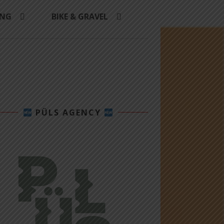
ING
BIKE & GRAVEL
PÜLS AGENCY