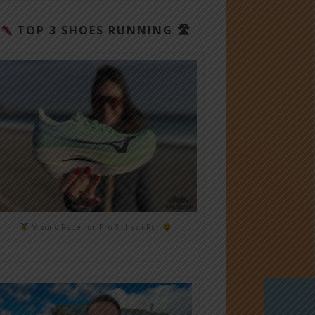
TOP 3 SHOES RUNNING 🛣
Mizuno Rebellion Pro 3 chez i-Run