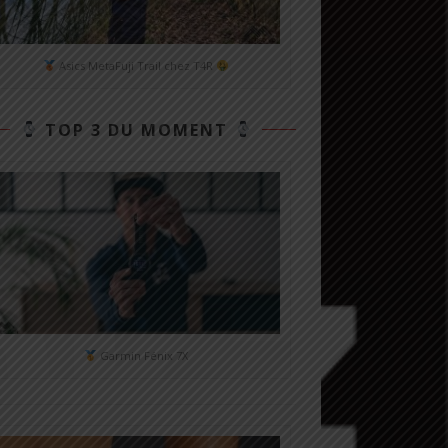
Asics MetaFuji Trail chez T4R
TOP 3 DU MOMENT
Garmin Fénix 7X