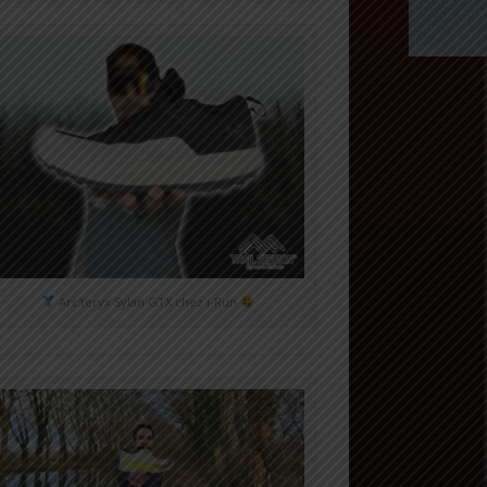
Arc'teryx Sylan GTX chez i-Run