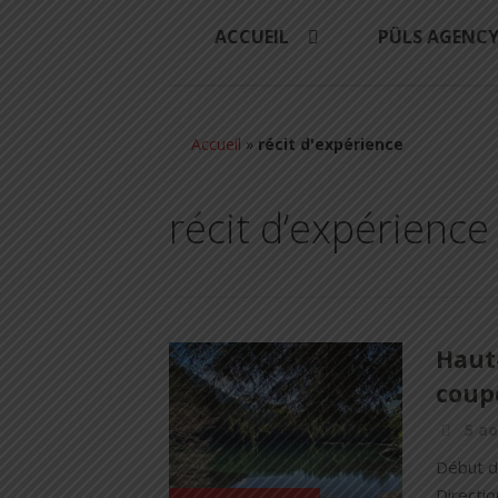
ACCUEIL
PÜLS AGENC
Accueil
»
récit d'expérience
récit d’expérience
Haut-
coupe
5 ao
Début d
Directio