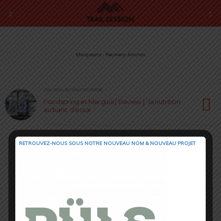
Marqueurs › Recovery Aminos
2 MAI 2023 • PAR SÉBASTIEN RÉMOND
Foodspring et Marguia [ Review ] : la nutrition
au banc d’essai
RETROUVEZ-NOUS SOUS NOTRE NOUVEAU NOM & NOUVEAU PROJET
Retour au début