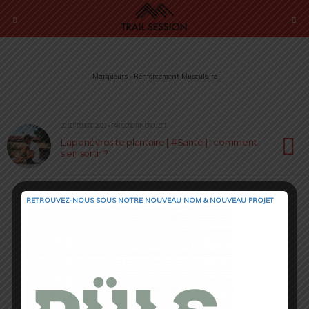
Marqueurs › Renforcement Musculaire
20 SEPTEMBRE 2023 • PAR CORENTIN CROUZET
L’aponévrosite plantaire [ #Santé ] : comment
s’en sortir ?
RETROUVEZ-NOUS SOUS NOTRE NOUVEAU NOM & NOUVEAU PROJET
Retour au début