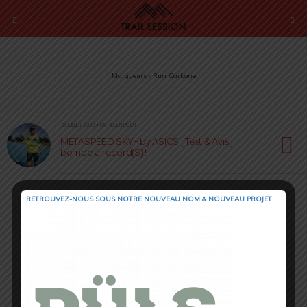
Marqueurs › Run Carbone
18 JUILLET 2022 • PAR JULIEN PICOT
METASPEED SKY+ by ASICS [ Test & Avis ] :
bombe à record(S) !
RETROUVEZ-NOUS SOUS NOTRE NOUVEAU NOM & NOUVEAU PROJET
Retour au début