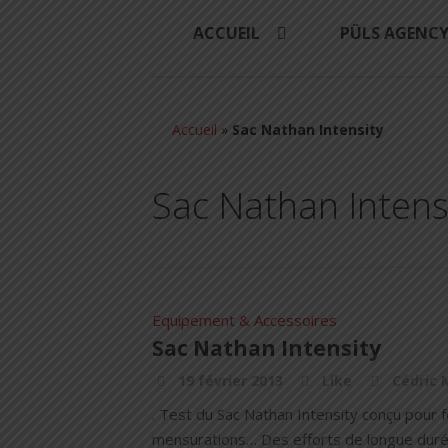
ACCUEIL
PÜLS AGENC
Accueil
»
Sac Nathan Intensity
Sac Nathan Intens
Equipement & Accessoires
Sac Nathan Intensity
19 février 2013
Like
Cédric 
. Test du Sac Nathan Intensity conçu pour 
mensurations… Des efforts de longue duré