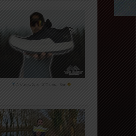
Arc'teryx Sylan GTX chez i-Run