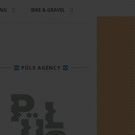
ING
BIKE & GRAVEL
PÜLS AGENCY