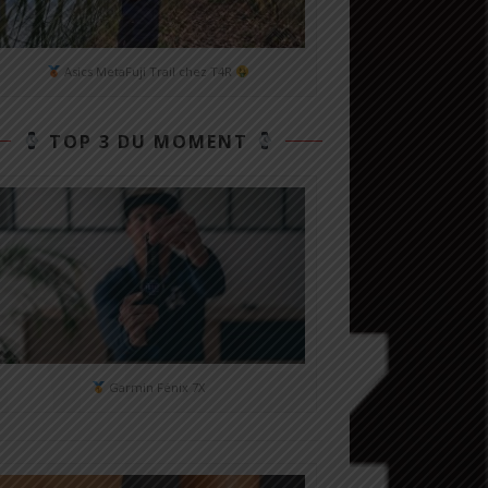
Asics MetaFuji Trail chez T4R
TOP 3 DU MOMENT
Garmin Fénix 7X