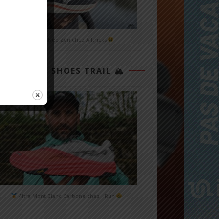
Mizuno Neo Zen chez Alltricks
TOP 3 SHOES TRAIL 🏔
Altra Mont Blanc Carbone chez i-Run