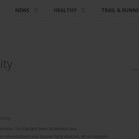
Y
NEWS
HEALTHY
TRAIL & RUNN
ity
Masip
femme ! En faisant bien attention aux
e nécessitent une bonne hydratation, et un moyen