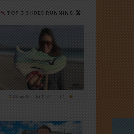
TOP 3 SHOES RUNNING 🛣
Mizuno Rebellion Pro 3 chez i-Run