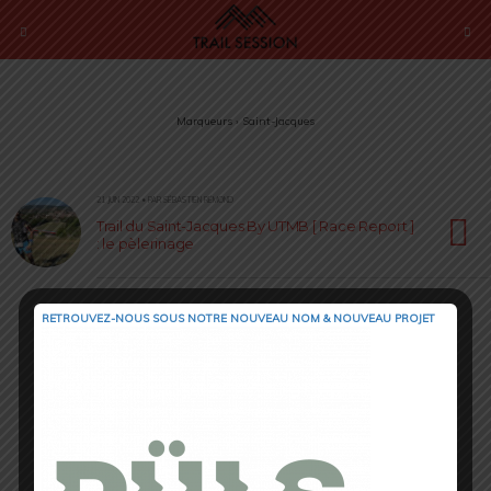
Marqueurs › Saint-Jacques
21 JUIN 2022 • PAR SÉBASTIEN RÉMOND
Trail du Saint-Jacques By UTMB [ Race Report ]
: le pèlerinage
RETROUVEZ-NOUS SOUS NOTRE NOUVEAU NOM & NOUVEAU PROJET
Retour au début