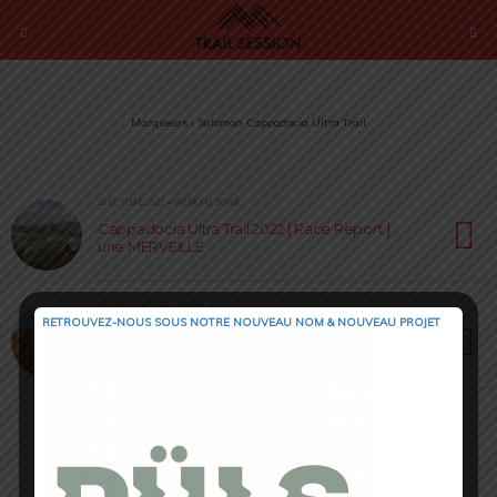
Marqueurs › Salomon Cappadocia Ultra Trail
31 OCTOBRE 2022 • PAR MICHEL BOWIE
Cappadocia Ultra Trail 2022 [ Race Report ] :
une MERVEILLE
23 AOÛT 2022 • PAR CÉDRIC MASIP
RETROUVEZ-NOUS SOUS NOTRE NOUVEAU NOM & NOUVEAU PROJET
Salomon Cappadocia Ultra Trail 2022 [ Around
The World ] : Magic