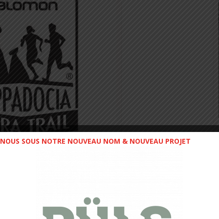
NOUS SOUS NOTRE NOUVEAU NOM & NOUVEAU PROJET
appadocia Ultra Trail 2022
vrira cet événement inoubliable par le biais de
Cédric
graphe)
.
ience Trail Running inoubliable
. Ils seront entourés de