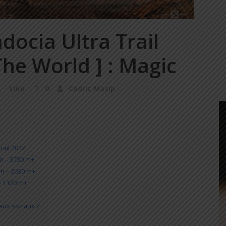
ocia Ultra Trail
he World ] : Magic
Like
0
Cédric Masip
rail 2022
m – 3730 m+
m – 2030 m+
– 1120 m+
aux sociaux ?