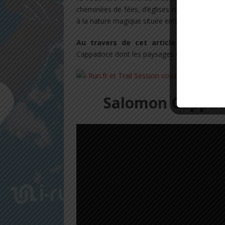
cheminées de fées, d’églises rupestres, de vi
à la nature magique située entre réalité et rê
Au travers de cet article nous allons
Cappadoce dont les paysages devraient vous 
Salomon Cappado