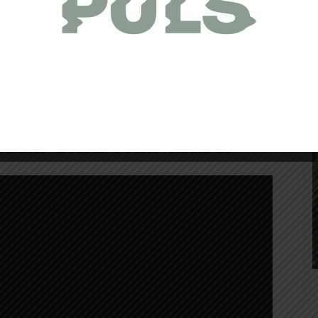
lles souterraines, de vallées et de plateaux de la Cappadoce
ve…
 vous présenter l’événement sportif
, mais aussi la
laisser rêveurs…
cia Ultra Trail Teaser