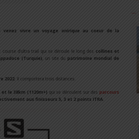
: venez vivre un voyage onirique au coeur de la
 course d’ultra trail qui se déroule le long des
collines et
appadoce (Turquie)
, un site du
patrimoine mondial de
re 2022
. Il comportera trois distances.
 et le 38km (1120m+)
qui se déroulent sur des
parcours
ctivement aux finisseurs 5, 3 et 2 points ITRA
.