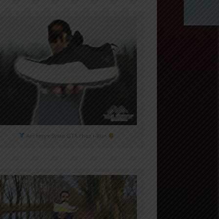
Arc'teryx Sylan GTX chez i-Run