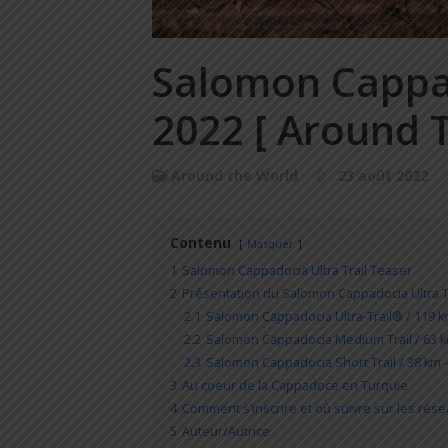
Salomon Cappad
2022 [ Around T
Around the World
23 août 2022
Contenu
Masquer
1
Salomon Cappadocia Ultra Trail Teaser
2
Présentation du Salomon Cappadocia Ultra T
2.1
Salomon Cappadocia Ultra-Trail® / 119 k
2.2
Salomon Cappadocia Medium Trail / 63 k
2.3
Salomon Cappadocia Short Trail / 38 km 
3
Au coeur de la Cappadoce en Turquie
4
Comment s’inscrire et où suivre sur les rése
5
Auteur/Autrice