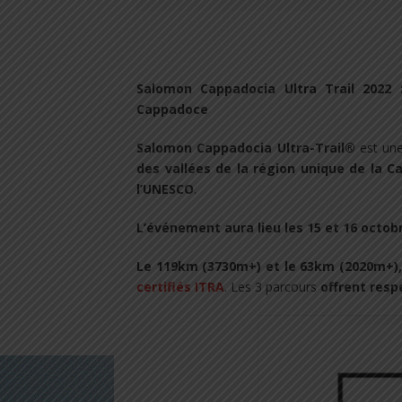
Salomon Cappadocia Ultra Trail 2022 
Cappadoce
Salomon Cappadocia Ultra-Trail®
est une
des vallées de la région unique de la C
l’UNESCO
.
L’événement aura lieu les 15 et 16 octob
Le 119km (3730m+) et le 63km (2020m+),
certifiés ITRA
. Les 3 parcours
offrent respe