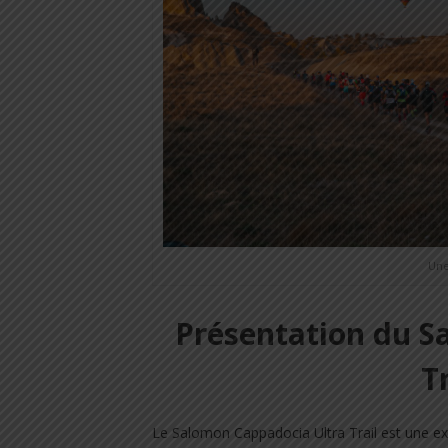
Une
Présentation du S
T
Le Salomon Cappadocia Ultra Trail est une expé