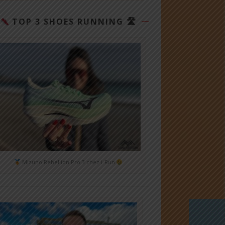
TOP 3 SHOES RUNNING 🛣
Mizuno Rebellion Pro 3 chez i-Run