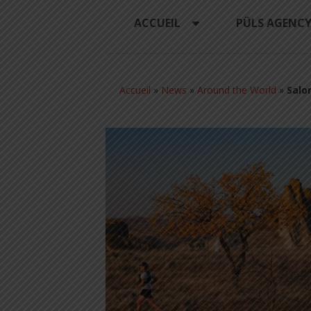
ACCUEIL
PÜLS AGENC
Accueil
»
News
»
Around the World
»
Salo