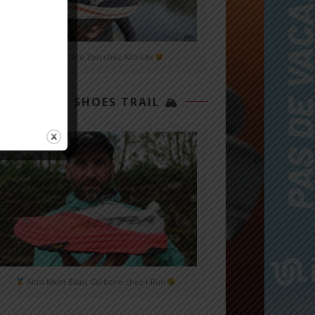
Mizuno Neo Zen chez Alltricks
TOP 3 SHOES TRAIL 🏔
Altra Mont Blanc Carbone chez i-Run