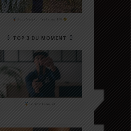
Asics MetaFuji Trail chez T4R
TOP 3 DU MOMENT
Garmin Fénix 7X