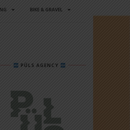
ING
BIKE & GRAVEL
PÜLS AGENCY