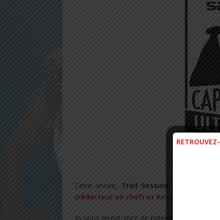
RETROUVEZ-
Salomon C
Cette année,
Trail Session Magazine
cou
(rédacteur en chef) et Anastasia (photo
Ils vous feront vivre de l’intérieur
cette
expér