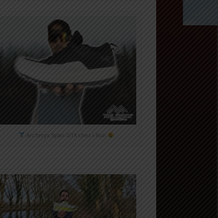
Arc'teryx Sylan GTX chez i-Run