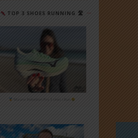
TOP 3 SHOES RUNNING 🛣
Mizuno Rebellion Pro 3 chez i-Run