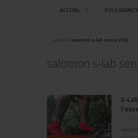
ACCUEIL
PÜLS AGENC
Accueil
»
salomon s-lab sense 8 SG
salomon s-lab sen
S-Lab
l’exc
27 a
Salut le
son nez 