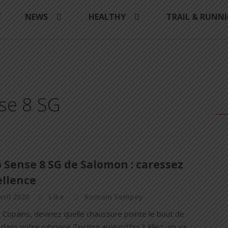
Y
NEWS
HEALTHY
TRAIL & RUNN
se 8 SG
 Sense 8 SG de Salomon : caressez
ellence
vril 2020
Like
Romain Sempey
s Copains, devinez quelle chaussure pointe le bout de
dans notre rubrique Testing aujourd'hui ? Allez, on va