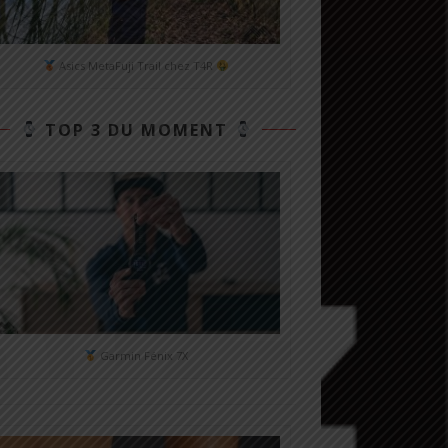
Asics MetaFuji Trail chez T4R
TOP 3 DU MOMENT
Garmin Fénix 7X