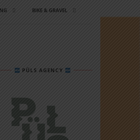
ING
BIKE & GRAVEL
PÜLS AGENCY