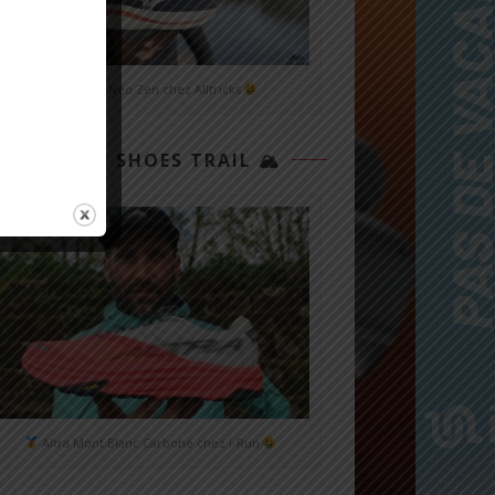
Mizuno Neo Zen chez Alltricks
TOP 3 SHOES TRAIL 🏔
Altra Mont Blanc Carbone chez i-Run