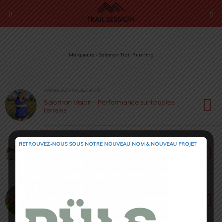
Marqueurs › Salomon Trail Running
8 JANVIER 2025 • PAR CELIA BERTIN
Salomon Vision – Performance sur tous les
terrains
13 DÉCEMBRE 2024 • PAR JULIEN VRILLAUD
RETROUVEZ-NOUS SOUS NOTRE NOUVEAU NOM & NOUVEAU PROJET
Salomon S/LAB Ultra Glide – NEW – Confort et
Performance
18 SEPTEMBRE 2024 • PAR SERGE FORTINI
Salomon Pulsar 3 – L’Ultra dynamique qui n’a
pas de Limite(s)