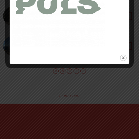
10 SEPTEMBRE 2023 • PAR ANASTASIIA MASIP
Salomon Shortney [ #TrailRunning ] : stylé et
léger, mais fragile
9 JANVIER 2023 • PAR SÉBASTIEN RÉMOND
Salomon Sense Pro 10 [ Test 2023 ] :
ergonomique et dynamique !
Retour au début