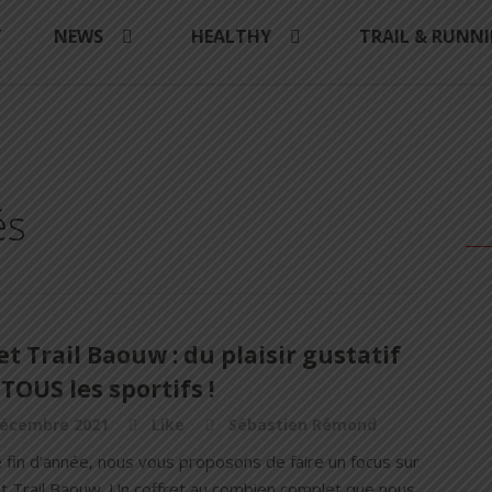
Y
NEWS
HEALTHY
TRAIL & RUNN
és
et Trail Baouw : du plaisir gustatif
TOUS les sportifs !
décembre 2021
Like
Sébastien Rémond
 fin d’année, nous vous proposons de faire un focus sur
et Trail Baouw. Un coffret au combien complet que nous