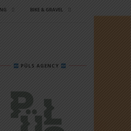
ING
BIKE & GRAVEL
PÜLS AGENCY