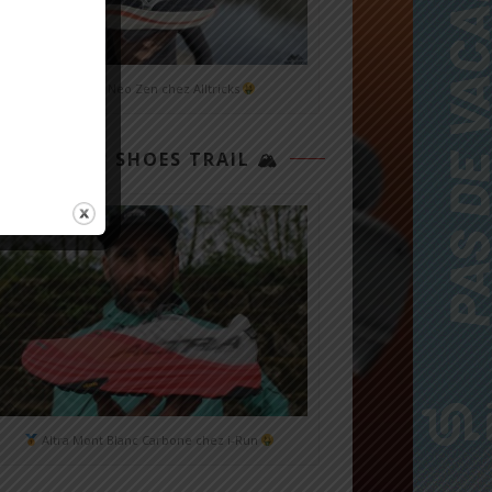
Mizuno Neo Zen chez Alltricks
TOP 3 SHOES TRAIL 🏔
Altra Mont Blanc Carbone chez i-Run