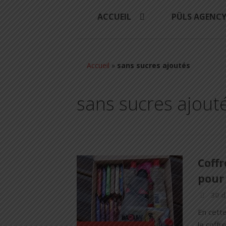
ACCUEIL
PÜLS AGENC
Accueil
»
sans sucres ajoutés
sans sucres ajout
Coffr
pour 
30 
En cette
le coffr