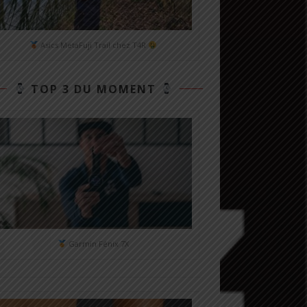
Asics MetaFuji Trail chez T4R
TOP 3 DU MOMENT
Garmin Fénix 7X