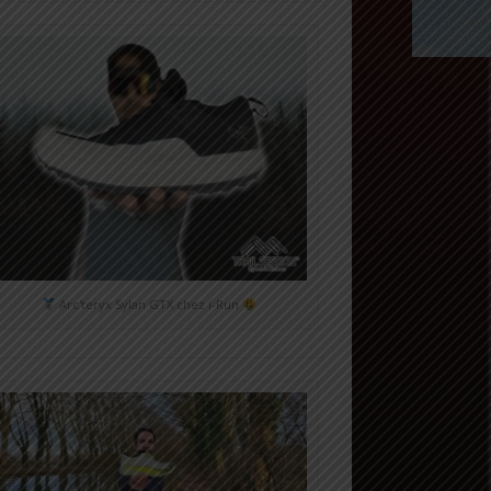
Arc'teryx Sylan GTX chez i-Run