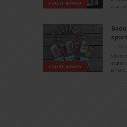
HEALTH & FOOD
avons eu
Baou
sport
30 j
S’il est
coureur,
HEALTH & FOOD
la marqu