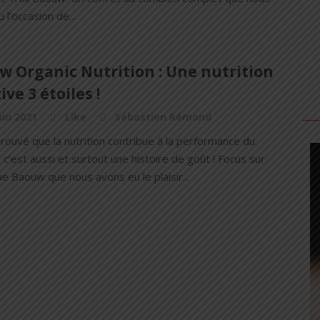
 l’occasion de...
w Organic Nutrition : Une nutrition
ive 3 étoiles !
uin 2021
Like
Sébastien Rémond
 prouvé que la nutrition contribue à la performance du
 c’est aussi et surtout une histoire de goût ! Focus sur
e Baouw que nous avons eu le plaisir...