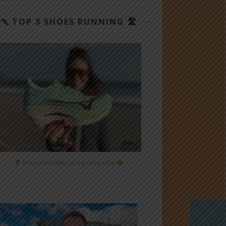
TOP 3 SHOES RUNNING 🛣
Mizuno Rebellion Pro 3 chez i-Run