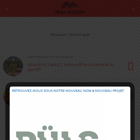
Marqueurs › Santé & Sport
24 SEPTEMBRE 2022 • PAR LAËTITIA RÉMOND
Alsarnica [ Santé ] : le bien-être au service du
sportif !
5 MAI 2020 • PAR CÉDRIC MASIP
RETROUVEZ-NOUS SOUS NOTRE NOUVEAU NOM & NOUVEAU PROJET
Recettes : crevettes caramélisées au miel par
Magalie Tatessian