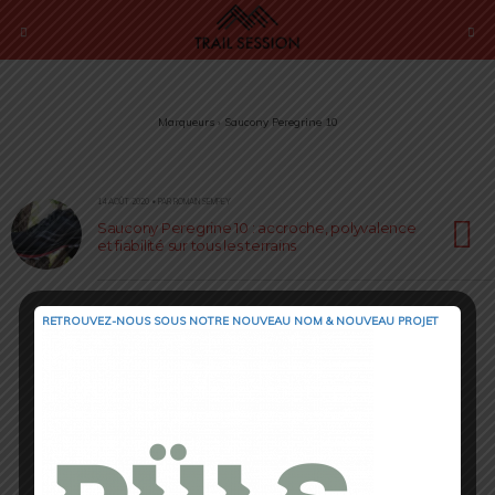
Marqueurs › Saucony Peregrine 10
14 AOÛT 2020 • PAR ROMAIN SEMPEY
Saucony Peregrine 10 : accroche, polyvalence
et fiabilité sur tous les terrains
RETROUVEZ-NOUS SOUS NOTRE NOUVEAU NOM & NOUVEAU PROJET
Retour au début