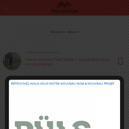
Marqueurs › Seasons
21 DÉCEMBRE 2023 • PAR NADIA JAS
Puma Seasons [ Test Textile ] : La panoplie pour
un run protégé
RETROUVEZ-NOUS SOUS NOTRE NOUVEAU NOM & NOUVEAU PROJET
Retour au début