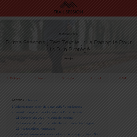
21 Décembre 2023
Puma Seasons [ Test Textile ] : La Panoplie Pour
Un Run Protégé
Nadia Jas
Partager
Tweeter
Épingler
E-mail
SMS
Contenu
Masquer
1
Vidéo de présentation de la panoplie Puma Seasons
2
Présentation générale de la panoplie Puma Seasons
2.1
Caractéristiques principales du legging
2.2
Caractéristiques principales du t-shirt manches longues
2.3
Nos premières impressions
3
Retour test terrain de la panoplie Puma Seasons par Julien & Nadia