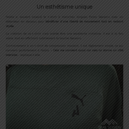
Un esthétisme unique
Nadia a souvent associé le t-shirt à manches longues Puma Seasons avec un
débardeur en dessous pour
bénéficier d’une liberté de mouvement tout en restant
stylée.
La création de ce t-shirt s’est avérée être une excellente initiative. Il est à la fois
sobre, tout en affichant subtilement la touche Seasons.
Contrairement à un t-shirt de compression moulant, il est légèrement ample, ce qui
convient parfaitement à Nadia. «
Cela me convient aussi car cela lui donne un côté
oversize
« , explique-t-elle.