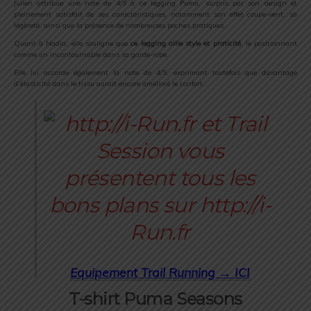
Julien attribue une note de 4/5 à ce legging Puma, surpris par son design et
pleinement satisfait de ses caractéristiques, notamment son effet coupe-vent, sa
légèreté, ainsi que la présence de nombreuses poches pratiques.
Quant à Nadia, elle souligne que
ce legging allie style et praticité
, le positionnant
comme un incontournable dans sa garde-robe.
Elle lui accorde également la note de 4/5, exprimant toutefois que davantage
d’élasticité dans le tissu aurait encore amélioré le confort.
Equipement Trail Running → ICI
T-shirt Puma Seasons