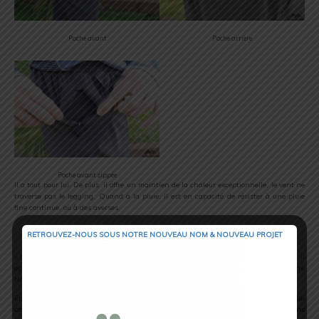
Poche avant
Poche arrière
Poche avant zippée
Il a tout pour lui. De plus ,il offre un maintien de la chaleur exceptionnelle, le vent ne
traverse pas le legging. Quand à la pluie, il est en capacité de résister à une pluie
fine continue, où à des averses.
Respirabilité
RETROUVEZ-NOUS SOUS NOTRE NOUVEAU NOM & NOUVEAU PROJET
« L’ayant porté par temps chaud, puis en automne, et récemment par temps froid, il
est évident que ce legging peut être porté tout au long de l’année », nous rapporte
Nadia.
Et elle a raison, car
le legging présente des caractéristiques technologiques qui lui
confèrent une respirabilité remarquable, permettant d’évacuer la transpiration sans