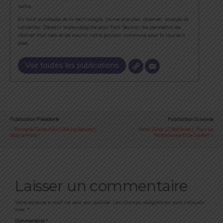
sortie.
En tant qu'adepte de la technologie, j'aime discuter, observer, essayer et
conseiller. Devenir testeur/pigiste pour Trail Session me permettra de
réaliser tout cela et de nourrir notre passion commune pour la course à
pied.
Voir toutes les publications
Publication Précédente
Publication Suivante
Panoplie Cycles AGU [ Biking Session ] :
Hoka Zinal 2 [ Test Shoes ] : Pour La
Stop Le Froid !
Performance Et Le Confort
Laisser un commentaire
Votre adresse e-mail ne sera pas publiée.
Les champs obligatoires sont indiqués
avec
*
Commentaire
*