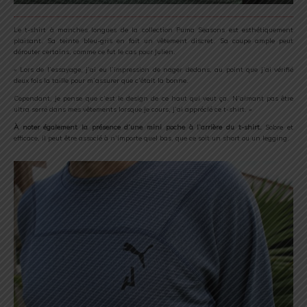
Le t-shirt à manches longues de la collection Puma Seasons est esthétiquement
plaisant. Sa teinte bleu-gris en fait un vêtement discret. Sa coupe ample peut
dérouter certains, comme ce fut le cas pour Julien.
« Lors de l’essayage, j’ai eu l’impression de nager dedans, au point que j’ai vérifié
deux fois la taille pour m’assurer que c’était la bonne.
Cependant, je pense que c’est le design de ce haut qui veut ça. N’aimant pas être
ultra serré dans mes vêtements lorsque je cours, j’ai apprécié ce t-shirt. »
À noter également la présence d’une mini poche à l’arrière du t-shirt.
Sobre et
efficace, il peut être associé à n’importe quel bas, que ce soit un short ou un legging.