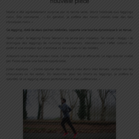
nouvelle pièce
Nadia a été agréablement surprise par la teinte verte, étant habituée aux leggings
noirs. Elle commente : « En général, je préfère des hauts colorés avec des bas
classiques noirs. »
Ce legging, doté de deux poches latérales, apporte une touche dynamique à sa tenue.
Selon Julien, le legging Puma Seasons ne passe pas inaperçu. Sa coupe « baggy » le
distingue des leggings de running traditionnels, abandonnant l’effet collant au
profit d’une ampleur qui n’entrave ni les cuisses ni les mollets.
Arborant une intense couleur noire, il allie sobriété et efficacité. Le logo discret inséré
par Puma ajoute une touche appréciable.
Julien explique : « J’aime ajouter des couleurs vives dans mes tenues, surtout sur les
chaussures ou les vestes. En revanche, pour les shorts ou leggings, je préfère la
sobriété, et ce legging répond parfaitement à mes préférences. »