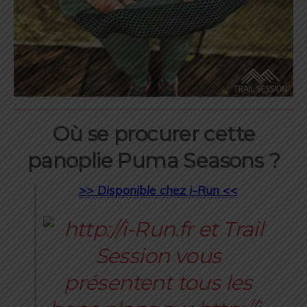
Où se procurer cette
panoplie Puma Seasons ?
>> Disponible chez i-Run <<