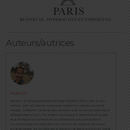
Auteurs/autrices
Nadia Jas
Bonjour ! Je me présente Nadia du blog NadiaRunsParis.com, je suis
maman, prof, parisienne, curieuse et hyperactive. J'adore cuisiner et
voyager. Justement, j'allie ces deux passions avec la course à pied que je
pratique depuis 8 ans. Par ailleurs, je pratique la méditation et le yoga
et je l'enseigne aux enfants et aux adolescents avec grand plaisir.
La course à pied est vitale pour moi, c'est qui me motive et me donne
envie de bouger, de me dépasser et découvrir de beaux endroits en même