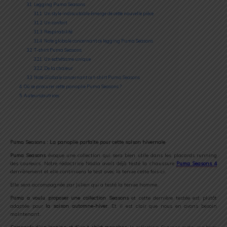
3.1
Legging Puma Seasons
3.1.1
Un style indiscutable émerge de cette nouvelle pièce
3.1.2
Un confort
3.1.3
Respirabilité
3.1.4
Note globale concernant ce legging Puma Seasons
3.2
T-shirt Puma Seasons
3.2.1
Un esthétisme unique
3.2.2
De la chaleur
3.3
Note Globale concernant ce t-shirt Puma Seasons
4
Où se procurer cette panoplie Puma Seasons ?
5
Auteurs/autrices
Puma Seasons : La panoplie parfaite pour cette saison hivernale
Puma Seasons
évoque une collection qui sera bien utile dans les placards running
des coureurs. Notre rédactrice Nadia avait déjà testé la chaussure
Puma Seasons 4
dernièrement et elle continuera le test avec la tenue cette fois-ci.
Elle sera accompagnée par Julien qui a testé la tenue homme.
Puma a voulu proposer une collection Seasons
et cette dernière testée est plutôt
adaptée pour
la saison automne-hiver
. Et il est clair que nous en avons besoin
maintenant.