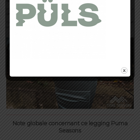
la ressentir.
En termes de respirabilité, ce legging est particulièrement performant. En effet, il
offre
une ventilation suffisante
pour éliminer l’excès de chaleur.
Cependant, il est également assez résistant pour maintenir une chaleur optimale et
assurer notre bien-être, même par temps froid.
Note globale concernant ce legging Puma
Seasons