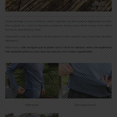
Nadia partage un avis similaire, notant que bien qu’elle ressente légèrement le froid,
elle a ajouté un t-shirt à manches courtes en dessous pour éviter d’avoir froid, étant
donné sa sensibilité au froid.
Cependant, avec les variations de température, elle a parfois trop chaud avec les deux
vêtements.
Néanmoins,
elle souligne que le porter sans t-shirt en dessous reste une expérience
très agréable grâce au tissu doux qui procure une chaleur appréciable.
Petite poche
Technologie drycell