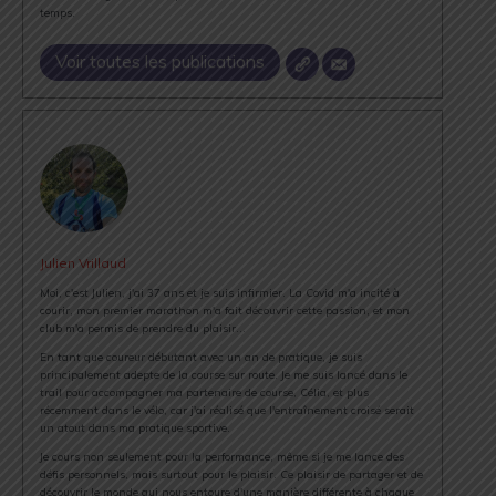
temps.
Voir toutes les publications
Julien Vrillaud
Moi, c'est Julien, j'ai 37 ans et je suis infirmier. La Covid m'a incité à
courir, mon premier marathon m'a fait découvrir cette passion, et mon
club m'a permis de prendre du plaisir...
En tant que coureur débutant avec un an de pratique, je suis
principalement adepte de la course sur route. Je me suis lancé dans le
trail pour accompagner ma partenaire de course, Célia, et plus
récemment dans le vélo, car j'ai réalisé que l'entraînement croisé serait
un atout dans ma pratique sportive.
Je cours non seulement pour la performance, même si je me lance des
défis personnels, mais surtout pour le plaisir. Ce plaisir de partager et de
découvrir le monde qui nous entoure d'une manière différente à chaque