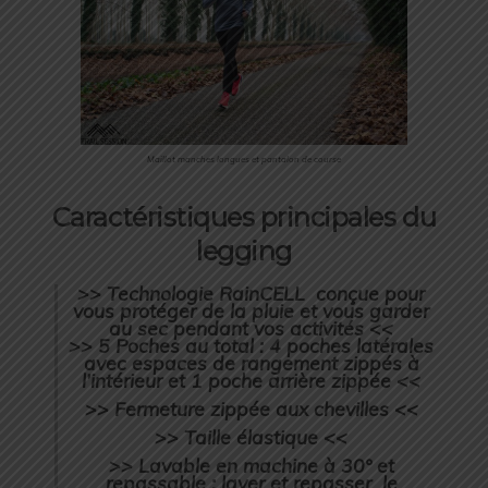
Maillot manches longues et pantalon de course
Caractéristiques principales du
legging
>> Technologie RainCELL conçue pour
vous protéger de la pluie et vous garder
au sec pendant vos activités <<
>> 5 Poches au total : 4 poches latérales
avec espaces de rangement zippés à
l’intérieur et 1 poche arrière zippée <<
>> Fermeture zippée aux chevilles <<
>> Taille élastique <<
>> Lavable en machine à 30° et
repassable : laver et repasser le