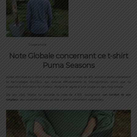
Coupe ample
Note Globale concernant ce t-shirt
Puma Seasons
Julien attribue au t-shirt à manches longues la note de 4/5, saluant particulièrement
la technologie dryCELL qui évacue efficacement la transpiration ainsi que sa
capacité à maintenir la chaleur, malgré le regret d’une coupe un peu trop ample.
De son côté, Nadia lui accorde la note de 4,5/5, soulignant s
on confort et son
ampleur,
des caractéristiques qu’elle a particulièrement appréciées.