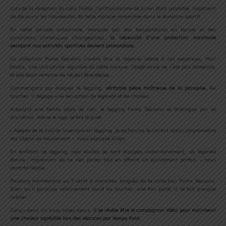
Lors de la réception du colis Puma, l’enthousiasme de Julien était palpable, impatient
de découvrir les nouveautés de cette marque renommée dans le domaine sportif.
En cette période automnale, marquée par des températures en baisse et des
conditions climatiques changeantes,
la nécessité d’une protection maximale
pendant nos activités sportives devient primordiale
.
La collection Puma Seasons s’avère être la réponse idéale à ces exigences. Pour
Nadia, une utilisatrice régulière de cette marque, l’expérience ne s’est pas démentie,
et elle était certaine de ne pas être déçue.
Commençons par évoquer le legging,
véritable pièce maîtresse de la panoplie.
Au
toucher, il dégage une sensation de légèreté et de chaleur.
Arborant une teinte sobre de noir, le legging Puma Seasons se distingue par sa
discrétion, même le logo se fait discret.
« Adepte de la course hivernale en legging, je recherche le confort sans compromettre
ma liberté de mouvement » nous explique Julien.
En enfilant ce legging, mes doutes se sont dissipés instantanément, sa légèreté
donne l’impression de ne rien porter tout en offrant un ajustement parfait. » nous
raconte Nadia.
Passons maintenant au T-shirt à manches longues de la collection Puma Seasons.
Bien qu’il paraisse relativement lourd au toucher, une fois porté, il se fait presque
oublier.
Conçu dans un tissu assez épais,
il se révèle être le compagnon idéal pour maintenir
une chaleur agréable lors des séances par temps froid.