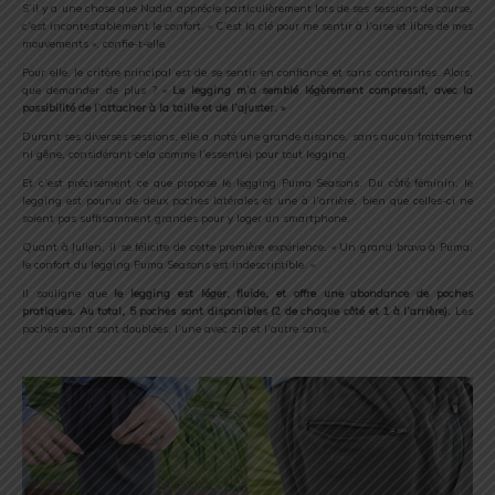
S’il y a une chose que Nadia apprécie particulièrement lors de ses sessions de course,
c’est incontestablement le confort. « C’est la clé pour me sentir à l’aise et libre de mes
mouvements », confie-t-elle.
Pour elle, le critère principal est de se sentir en confiance et sans contraintes. Alors,
que demander de plus ? «
Le legging m’a semblé légèrement compressif, avec la
possibilité de l’attacher à la taille et de l’ajuster. »
Durant ses diverses sessions, elle a noté une grande aisance, sans aucun frottement
ni gêne, considérant cela comme l’essentiel pour tout legging.
Et c’est précisément ce que propose le legging Puma Seasons. Du côté féminin, le
legging est pourvu de deux poches latérales et une à l’arrière, bien que celles-ci ne
soient pas suffisamment grandes pour y loger un smartphone.
Quant à Julien, il se félicite de cette première expérience. « Un grand bravo à Puma,
le confort du legging Puma Seasons est indescriptible. »
Il souligne que
le legging est léger, fluide, et offre une abondance de poches
pratiques. Au total, 5 poches sont disponibles (2 de chaque côté et 1 à l’arrière).
Les
poches avant sont doublées, l’une avec zip et l’autre sans.