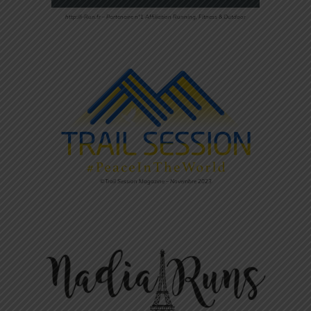
http://i-Run.fr – Partenaire n°1 Affiliation Running, Fitness & Outdoor
©Trail Session Magazine – Novembre 2023