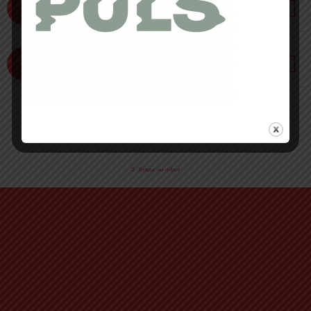
Sébastien chaigneau en 2013 ?
23
28 JANVIER 2013 • PAR CÉDRIC MASIP
JAN
Sébastien Chaigneau – Team The North Face
28
Retour au début