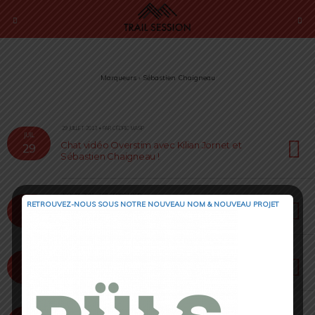
Marqueurs › Sébastien Chaigneau
29 JUILLET 2013 • PAR CÉDRIC MASIP
JUIL
Chat vidéo Overstim avec Kilian Jornet et
29
Sébastien Chaigneau !
18 AVRIL 2013 • PAR CÉDRIC MASIP
AVR
RETROUVEZ-NOUS SOUS NOTRE NOUVEAU NOM & NOUVEAU PROJET
Lunettes S’Track Cebe
18
10 AVRIL 2013 • PAR CÉDRIC MASIP
AVR
Direction le pays du Soleil Levant pour l’UTMF !
10
23 FÉVRIER 2013 • PAR CÉDRIC MASIP
FÉV