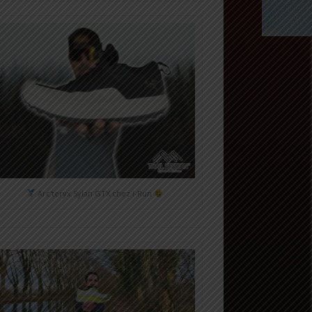
Arc'teryx Sylan GTX chez i-Run