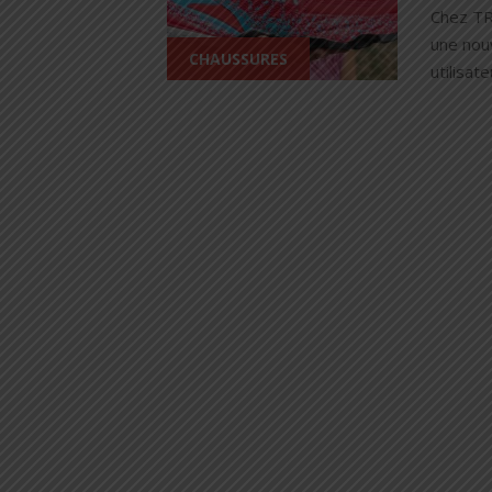
Chez TR
une nou
CHAUSSURES
utilisate