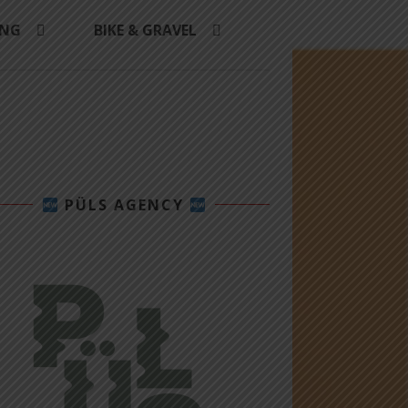
ING
BIKE & GRAVEL
PÜLS AGENCY