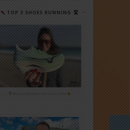
TOP 3 SHOES RUNNING 🛣
Mizuno Rebellion Pro 3 chez i-Run