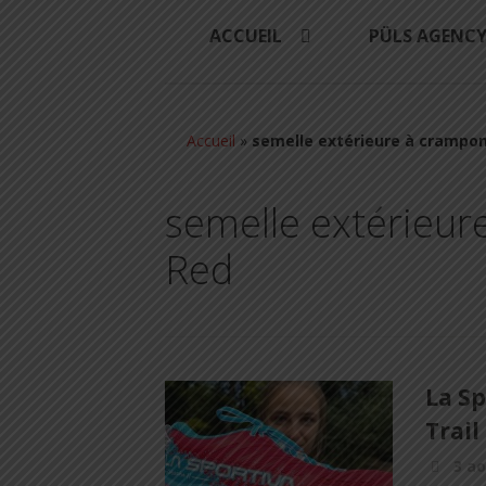
ACCUEIL
PÜLS AGENC
Accueil
»
semelle extérieure à crampon
semelle extérieur
Red
La Sp
Trail
3 ao