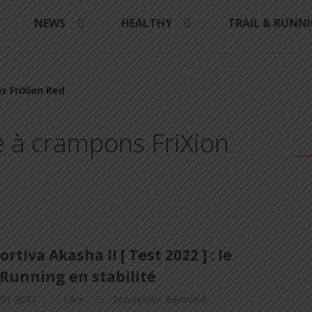
Y
NEWS
HEALTHY
TRAIL & RUNN
s FriXion Red
e à crampons FriXion
ortiva Akasha II [ Test 2022 ] : le
 Running en stabilité
ût 2022
Like
Sébastien Rémond