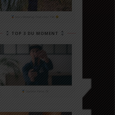
Asics MetaFuji Trail chez T4R
TOP 3 DU MOMENT
Garmin Fénix 7X