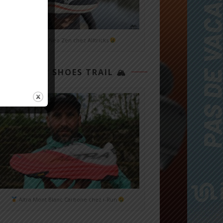
Mizuno Neo Zen chez Alltricks
TOP 3 SHOES TRAIL 🏔
Altra Mont Blanc Carbone chez i-Run