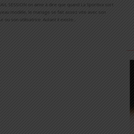
AIL SESSION on aime à dire que quand La Sportiva sort
veau modèle, le mariage se fait assez vite avec son
ur ou son utilisatrice. Autant il existe...