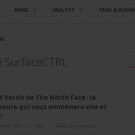
Y
NEWS
HEALTHY
TRAIL & RUNN
TRL
e SurfaceCTRL
t Vectiv de The North Face : la
ssure qui vous emmènera vite et
!
anvier 2021
Like
Sébastien Rémond