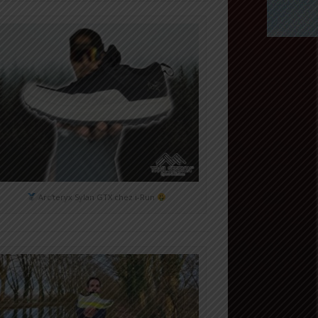
Arc'teryx Sylan GTX chez i-Run