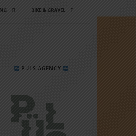
ING
BIKE & GRAVEL
PÜLS AGENCY