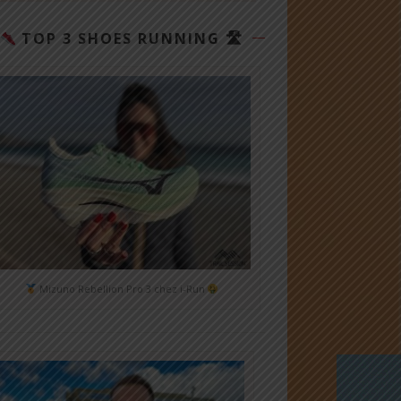
TOP 3 SHOES RUNNING 🛣
Mizuno Rebellion Pro 3 chez i-Run