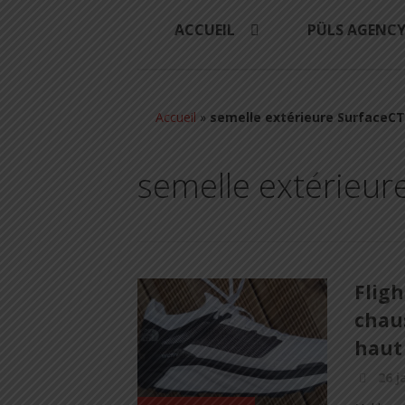
ACCUEIL
PÜLS AGENC
Accueil
»
semelle extérieure SurfaceC
semelle extérieur
Fligh
chau
haut 
26 j