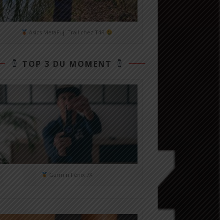
Asics MetaFuji Trail chez T4R
TOP 3 DU MOMENT
Garmin Fénix 7X