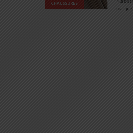
Nul bes
CHAUSSURES
marque 