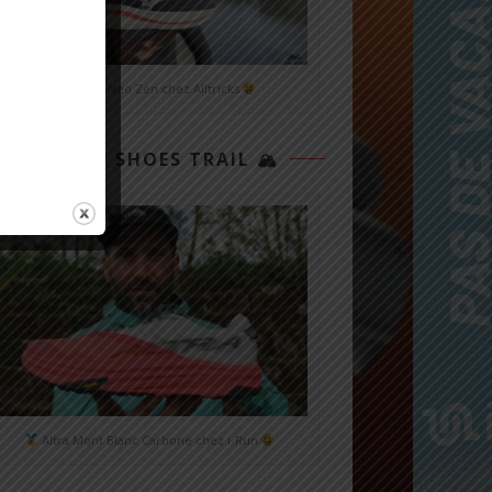
Mizuno Neo Zen chez Alltricks
TOP 3 SHOES TRAIL 🏔
Altra Mont Blanc Carbone chez i-Run