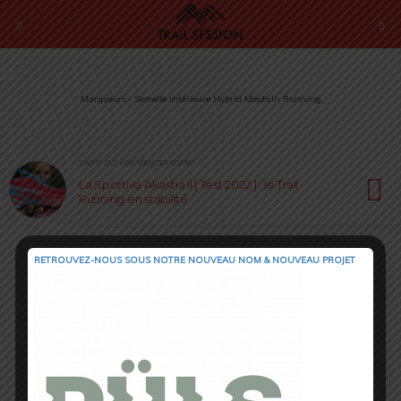
Marqueurs › Semelle Intérieure Hybrid Moutain Running
3 AOÛT 2022 • PAR SÉBASTIEN RÉMOND
La Sportiva Akasha II [ Test 2022 ] : le Trail
Running en stabilité
RETROUVEZ-NOUS SOUS NOTRE NOUVEAU NOM & NOUVEAU PROJET
Retour au début