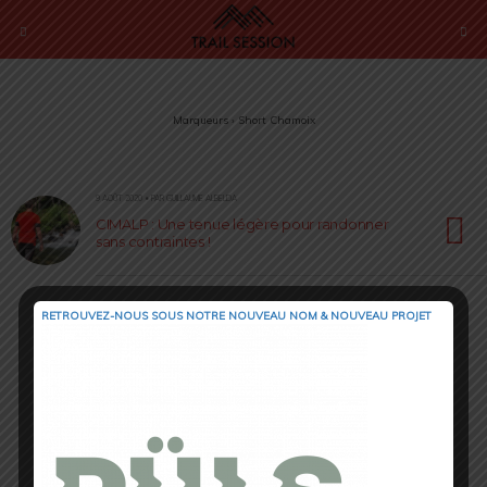
Marqueurs › Short Chamoix
9 AOÛT 2020 • PAR GUILLAUME ALBELDA
CIMALP : Une tenue légère pour randonner
sans contraintes !
RETROUVEZ-NOUS SOUS NOTRE NOUVEAU NOM & NOUVEAU PROJET
Retour au début