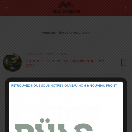
Marqueurs › Short Shakeout Core 4’’
30 JANVIER 2025 • PAR SÉBASTIEN RÉMOND
Salomon – Gamme running printemps-été
2025
RETROUVEZ-NOUS SOUS NOTRE NOUVEAU NOM & NOUVEAU PROJET
Retour au début