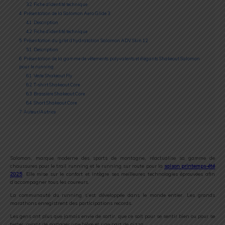
3.2
Fiche d’identité technique
4
Présentation de la Salomon Aero Glide 3
4.1
Description
4.2
Fiche d’identité technique
5
Présentation du gilet d’hydratation Salomon ADV Skin 12
5.1
Description
6
Présentation de la gamme de vêtements polyvalents et élégants Shakeout Salomon
pour le running
6.1
Veste Shakeout Fly
6.2
T-shirt Shakeout Core
6.3
Brassière Shakeout Core
6.4
Short Shakeout Core
7
Auteur/Autrice
Salomon, marque moderne des sports de montagne, réactualise sa gamme de
chaussures pour le trail running et le running sur route pour la
saison printemps-été
2025
. Elle mise sur le confort et intègre ses meilleures technologies éprouvées afin
d’accompagner tous les coureurs.
La communauté du running s’est développée dans le monde entier. Les grands
marathons enregistrent des participations records.
Les gens ont plus que jamais envie de sortir, que ce soit pour se sentir bien ou pour se
tester, avant de partager une bière et une part de pizza.