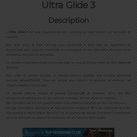
Ultra Glide 3
Description
L’
Ultra Glide 3
est une chaussure de trail running qui met l’accent sur le confort et
l’amorti.
Elle rend ainsi le trail running plus accessible à tous, tout en apportant du
dynamisme pour procurer une foulée plus énergique et vous permettre de courir aussi
longtemps que vous le souhaitez.
La semelle intermédiaire est construite avec la mousse Energy Foam en EVA légère de
Salomon.
Pour créer ce confort durable, la semelle externe possède une nouvelle géométrie
ondulée relieveSPHERE. Elles est conçue pour répartir la pression et atténuer les
impacts répétés sous le pied.
La semelle externe intègre la gomme Contagrip® de Salomon. Ainsi elle offre
résistance et adhérence sur les surfaces humides, sèches, dures ou meubles.
Ses crampons de 4,5 mm garantissent une confiance absolue sur tous les terrains.
La tige ultralégère, résistante et respirante se compose à 50 % de matériaux recyclés.
Elle associe la technologie SensiFit™ et le système de laçage Quicklace™ améliorant
ainsi le maintien du pied et la confiance sur les terrains techniques.