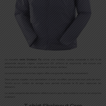
La nouvelle
veste Shakeout Fly
utilise une matière ripstop composée à 100 % de
polyamide recyclé. Légère, coupe-vent (20 pi³/min) et respirante, elle assure une
excellente protection lors des sorties par temps venteux.
La construction à manches raglan offre une grande liberté de mouvement.
Deux poches zippées vous permettent d’avoir vos effets personnels tout près de vous.
Tandis qu’un cordon de serrage vous permet d’ajuster le fit pour repousser les
éléments.
La veste comporte des éléments réfléchissants pour être visible la nuit et se comprime
aisément.