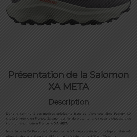
Présentation de la Salomon
XA META
Description
Dans la continuité des modèles précédents issus de l’Advanced Shoe Factory 4.0
située à Ardoix, en France, Salomon est fier de présenter une nouvelle chaussure de
trail-running
made in France
, la
XA META
.
Inspirée de la XA Pro et de la Metacross, la XA Meta est dotée d’une tige en Matryx®
ultra-résistante, utilisant un fil fabriqué à côté de l’usine ASF par Chamatex.