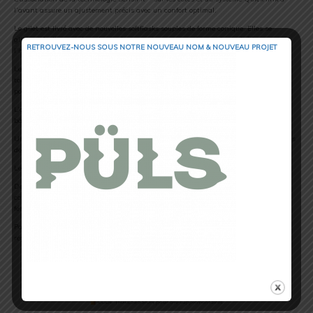
l’avant assure un ajustement précis avec un confort optimal.
Le gilet est livré avec de nouvelles softflasks souples de forme conique. Elles se
glissent facilement dans les poches avant pour un accès rapide et aisé à
RETROUVEZ-NOUS SOUS NOTRE NOUVEAU NOM & NOUVEAU PROJET
l’hydratation.
Les deux grandes poches avant et les deux poches avant zippées accueilleront en
toute sécurité vos barres énergétiques et objets de valeur. Tandis que la nouvelle
poche tunnel à l’arrière est optimisée pour y ranger une veste.
L’arrière du gilet comporte également des boucles élastiques pour attacher des
bâtons.
Une grande poche zippée compatible avec une poche à eau de 1,5 litres et des lacets
de compression sur les côtés.
Le gilet
ADV Skin
existe également en version 5 litres.
Destiné aux femmes, l’ADV Skin 12L possède une forme de harnais et une
construction SensiFit™ spécifiques sur les côtés pour s’adapter aux morphologies
féminines.
Parallèlement, le système Quick link dissocié offre un ajustement plus précis et
réglable au niveau de la poitrine.
CODE TRAILSESSION pour 5% supplémentaires