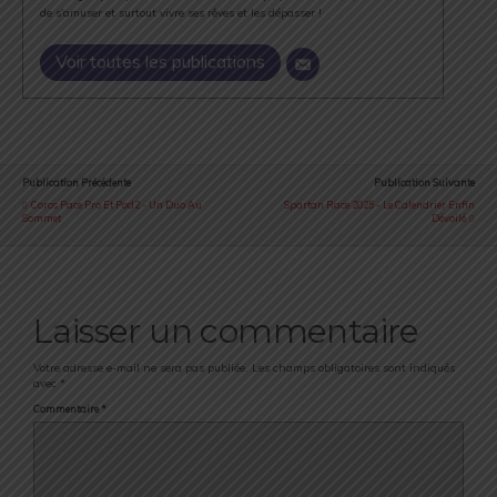
de s'amuser et surtout vivre ses rêves et les dépasser !
Voir toutes les publications
Publication Précédente
Publication Suivante
Coros Pace Pro Et Pod2 - Un Duo Au
Spartan Race 2025 - Le Calendrier Enfin
Sommet
Dévoilé
Laisser un commentaire
Votre adresse e-mail ne sera pas publiée.
Les champs obligatoires sont indiqués
avec
*
Commentaire
*