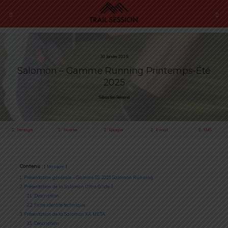
30 Janvier 2025
Salomon – Gamme Running Printemps-Été
2025
Sébastien Rémond
Partager
Tweeter
Épingler
E-mail
SMS
Contenu
Masquer
1
Présentation générale – Gamme SS 2025 Salomon Running
2
Présentation de la Salomon Ultra Glide 3
2.1
Description
2.2
Fiche identité technique
3
Présentation de la Salomon XA META
3.1
Description