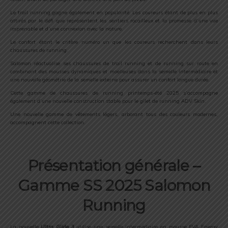
Le trail running gagne également en popularité. Les coureurs étant de plus en plus
attirés par le défi que représentent les sentiers rocailleux et la promesse d’une vue
imprenable et d’une connexion avec la nature.
Le confort étant le critère numéro un que les coureurs recherchent dans leurs
chaussures de running.
Salomon réactualise ses chaussures de trail running et de running sur route en
combinant des mousses dynamiques et moelleuses dans la semelle intermédiaire et
une nouvelle géométrie de la semelle externe pour assurer un confort longue durée.
Cette gamme de chaussures de running printemps-été 2025 s’accompagne
également d’une nouvelle construction stable pour le gilet de running ADV Skin.
Une nouvelle gamme de vêtements légers, arborant tous des couleurs modernes,
accompagnent cette collection.
Présentation générale –
Gamme SS 2025 Salomon
Running
La nouvelle
Ultra Glide 3
utilise une semelle intermédiaire en mousse EVA Energy