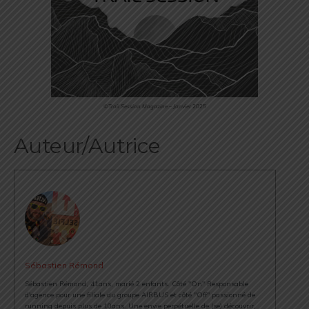
©Trail Session Magazine – Janvier 2025
Auteur/Autrice
Sébastien Rémond
Sébastien Rémond, 41ans, marié 2 enfants. Côté "On" Responsable
d'agence pour une filiale du groupe AIRBUS et côté "Off" passionné de
running depuis plus de 10ans. Une envie perpétuelle de (se) découvrir,