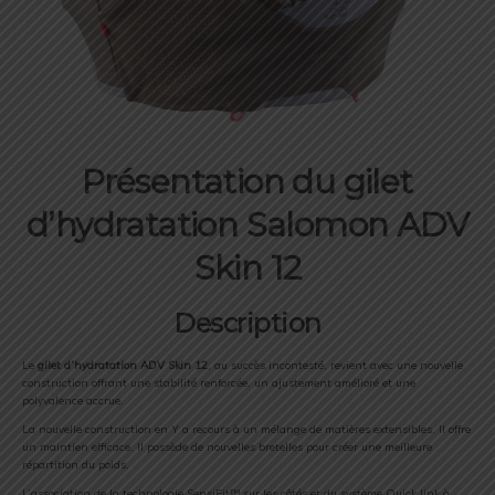
Présentation du gilet
d’hydratation Salomon ADV
Skin 12
Description
Le
gilet d’hydratation ADV Skin 12
, au succès incontesté, revient avec une nouvelle
construction offrant une stabilité renforcée, un ajustement amélioré et une
polyvalence accrue.
La nouvelle construction en Y a recours à un mélange de matières extensibles. Il offre
un maintien efficace. Il possède de nouvelles bretelles pour créer une meilleure
répartition du poids.
L’association de la technologie SensiFit™ sur les côtés et du système Quick link à