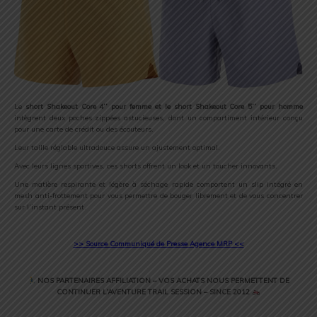
Le
short Shakeout Core 4’’ pour femme et le short Shakeout Core 5’’ pour homme
intègrent deux poches zippées astucieuses, dont un compartiment intérieur conçu
pour une carte de crédit ou des écouteurs.
Leur taille réglable ultradouce assure un ajustement optimal.
Avec leurs lignes sportives, ces shorts offrent un look et un toucher innovants.
Une matière respirante et légère à séchage rapide comportent un slip intégré en
mesh anti-frottement pour vous permettre de bouger librement et de vous concentrer
sur l’instant présent.
>> Source Communiqué de Presse Agence MRP <<
NOS PARTENAIRES AFFILIATION – VOS ACHATS NOUS PERMETTENT DE
CONTINUER L’AVENTURE TRAIL SESSION – SINCE 2012