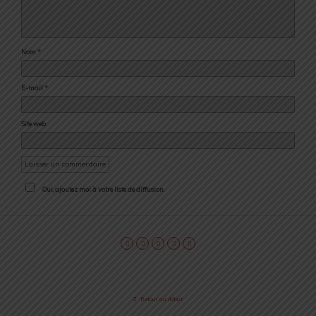
Nom
*
E-mail
*
Site web
Oui, ajoutez moi à votre liste de diffusion.
Retour au début