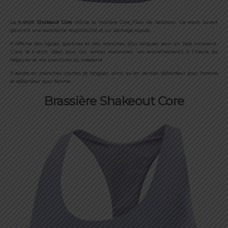
Le
t-shirt Shakeout Core
utilise la matière Core_Flow de Salomon. Le mesh ouvert
garantit une excellente respirabilité et un séchage rapide.
Il affiche des lignes sportives et des manches plus longues pour un look innovant.
C’est le t-shirt idéal pour vos sorties matinales, vos entraînements à l’heure du
déjeuner et vos aventures du weekend.
Il existe en manches courtes et longues, ainsi qu’en version débardeur pour homme
et débardeur pour femme.
Brassière Shakeout Core