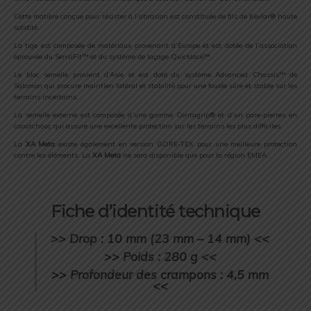
Cette matière conçue pour résister à l’abrasion est constituée de fils de Kevlar® haute
solidité.
La tige est composée de matériaux provenant d’Europe et est dotée de l’association
éprouvée du SensiFit™ et du système de laçage Quicklace™ .
Le bloc semelle provient d’Asie et est doté du système Advanced Chassis™ de
Salomon qui procure maintien latéral et stabilité pour une foulée sûre et stable sur les
terrains incertains.
La semelle externe est composée d’une gomme Contagrip® et d’un pare-pierres en
caoutchouc qui assure une excellente protection sur les terrains les plus difficiles.
La
XA Meta
existe également en version GORE-TEX pour une meilleure protection
contre les éléments. La
XA Meta
ne sera disponible que pour la région EMEA.
Fiche d’identité technique
>> Drop : 10 mm (23 mm – 14 mm) <<
>> Poids : 280 g <<
>> Profondeur des crampons : 4,5 mm
<<