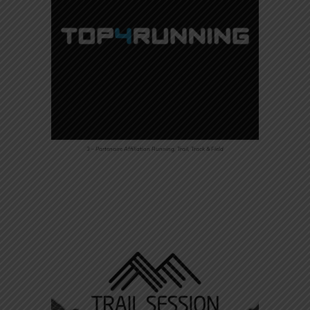
3 – Partenaire Affiliation Running, Trail, Track & Field