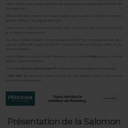
Foam. De plus une nouvelle géométrie de semelle externe appelée relieveSPHERE fait
son apparition.
Elle est destinée à répartir les impacts répétés sous le pied et à améliorer le confort
général, même sur les longues distances.
L’Aero Glide 3 intègre une mousse Energy Foam Evo en TPU, garantissant un amorti
et un retour d’énergie accrus.
Ces deux modèles intègrent la technologie SensiFit™ qui enveloppe le pied. Mais
aussi le système de laçage Quicklace™, assurant confort et confiance même sur les
parcours rapides.
Après la Metacross 2 et la S/LAB Phantasm 2, la nouvelle
XA Meta
poursuit l’histoire
made in France
de Salomon.
La nouvelle
gamme textile shakeOUT
propose des matières légères et respirantes.
L’
ADV Skin 12
réactualisé apporte encore plus de stabilité grâce à une nouvelle
construction en forme de Y.
Présentation de la Salomon