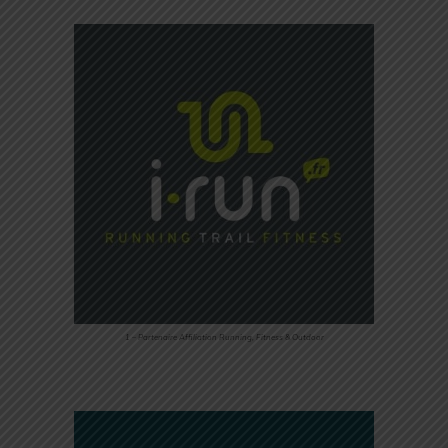
1 – Partenaire Affiliation Running, Fitness & Outdoor