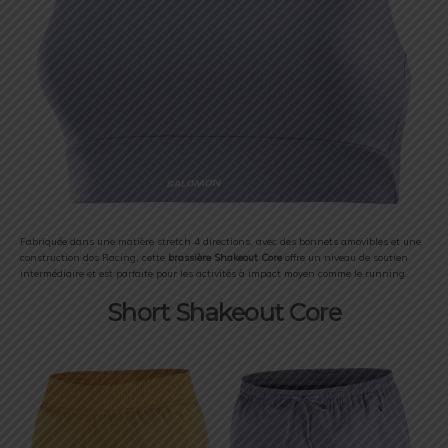
Fabriquée dans une matière stretch 4 directions, avec des bonnets amovibles et une
construction dos Racing, cette
brassière Shakeout Core
offre un niveau de soutien
intermédiaire et est parfaite pour les activités à impact moyen comme le running.
Short Shakeout Core