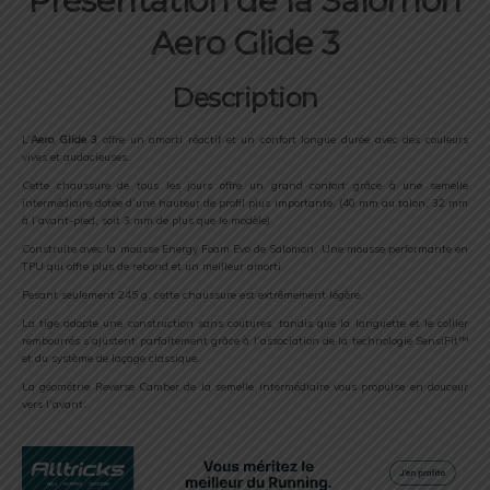
Présentation de la Salomon
Aero Glide 3
Description
L’
Aero Glide 3
offre un amorti réactif et un confort longue durée avec des couleurs
vives et audacieuses.
Cette chaussure de tous les jours offre un grand confort grâce à une semelle
intermédiaire dotée d’une hauteur de profil plus importante. (40 mm au talon, 32 mm
à l’avant-pied, soit 3 mm de plus que le modèle)
Construite avec la mousse Energy Foam Evo de Salomon. Une mousse performante en
TPU qui offre plus de rebond et un meilleur amorti.
Pesant seulement 245 g, cette chaussure est extrêmement légère.
La tige adopte une construction sans coutures, tandis que la languette et le collier
rembourrés s’ajustent parfaitement grâce à l’association de la technologie SensiFit™
et du système de laçage classique.
La géométrie Reverse Camber de la semelle intermédiaire vous propulse en douceur
vers l’avant.