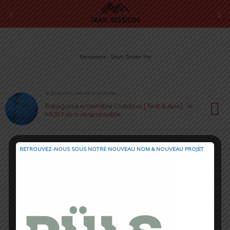
Marqueurs › Short Strider Pro
26 JANVIER 2022 • PAR SÉBASTIEN RÉMOND
Patagonia ensemble Outdoor [ Test & Avis ] : le
MUST éco-responsable
RETROUVEZ-NOUS SOUS NOTRE NOUVEAU NOM & NOUVEAU PROJET
Retour au début