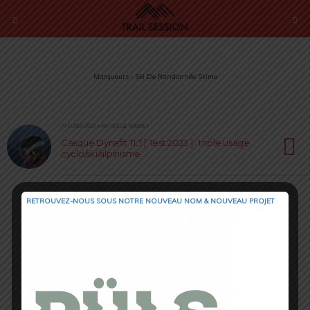
Marqueurs › Ski De Randonnée Skimo
7 FÉVRIER 2023 • PAR NOËLLIE ROUSSET
Casque Dynafit TLT [ Test 2023 ] : triple usage
cyclo/ski/alpinisme
RETROUVEZ-NOUS SOUS NOTRE NOUVEAU NOM & NOUVEAU PROJET
Retour au début