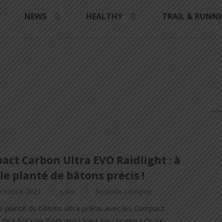
Y
NEWS
HEALTHY
TRAIL & RUNN
ct Carbon Ultra EVO Raidlight : à
le planté de bâtons précis !
ctobre 2021
Like
Romain Sempey
e planté du bâtons ultra précis avec les Compact
ltra EVO de RaidLight ! Salut les copains ! On se