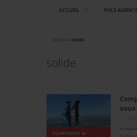
ACCUEIL
PÜLS AGENC
Accueil
»
solide
solide
Compa
vous 
29 o
A vous l
EQUIPEMENT &
Carbon U