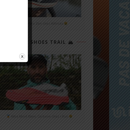
Mizuno Neo Zen chez Alltricks
TOP 3 SHOES TRAIL 🏔
Altra Mont Blanc Carbone chez i-Run