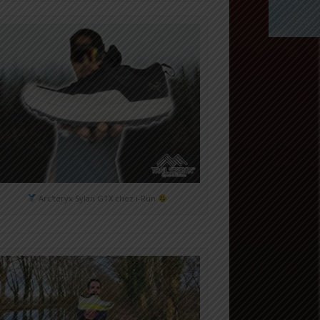
Arc'teryx Sylan GTX chez i-Run