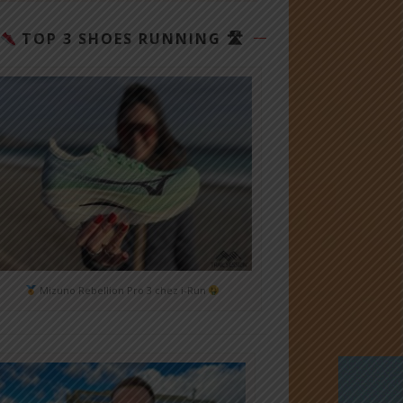
TOP 3 SHOES RUNNING 🛣
Mizuno Rebellion Pro 3 chez i-Run