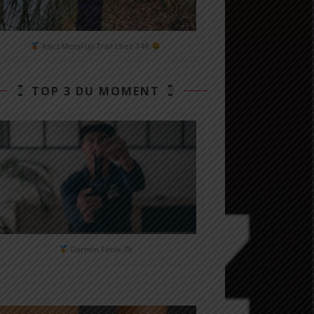
Asics MetaFuji Trail chez T4R
TOP 3 DU MOMENT
Garmin Fénix 7X