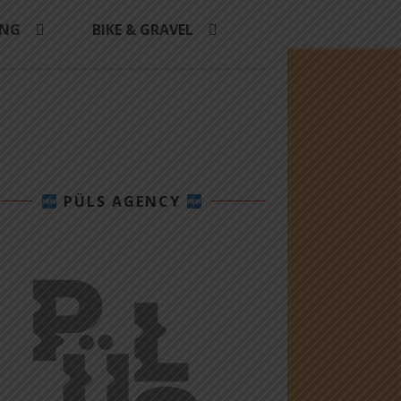
ING
BIKE & GRAVEL
PÜLS AGENCY