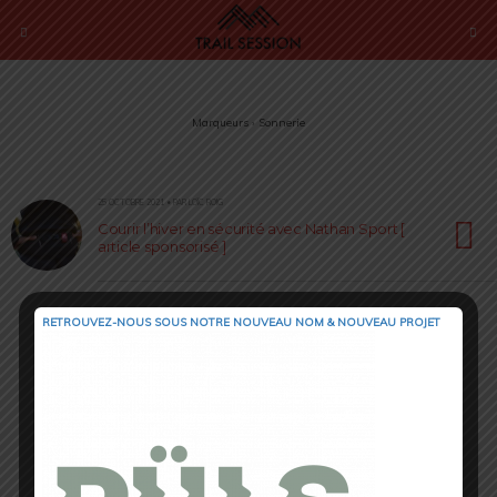
Marqueurs › Sonnerie
25 OCTOBRE 2021 • PAR LOÏC ROIG
Courir l’hiver en sécurité avec Nathan Sport [
article sponsorisé ]
RETROUVEZ-NOUS SOUS NOTRE NOUVEAU NOM & NOUVEAU PROJET
Retour au début