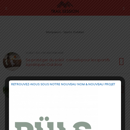
Marqueurs › Sports Outdoor
31 JUILLET 2021 • PAR ANASTASIIA MASIP
Se protéger du soleil : conseils pour les sportifs
à pratiques Outdoor
30 MARS 2021 • PAR CORENTIN CROUZET
RETROUVEZ-NOUS SOUS NOTRE NOUVEAU NOM & NOUVEAU PROJET
K Taping : le KT Tape pour aider votre reprise
sportive !