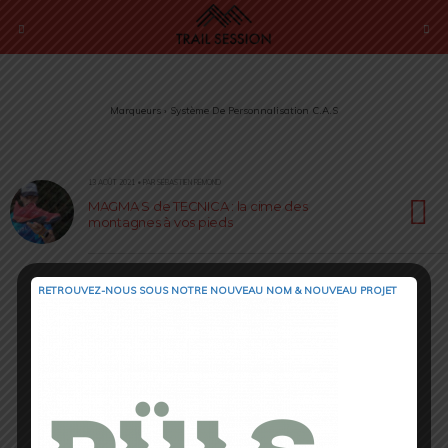
Marqueurs › Système De Personnalisation C.A.S
13 AOÛT 2021 • PAR SÉBASTIEN RÉMOND
MAGMA S de TECNICA : la cime des
montagnes à vos pieds
RETROUVEZ-NOUS SOUS NOTRE NOUVEAU NOM & NOUVEAU PROJET
Retour au début