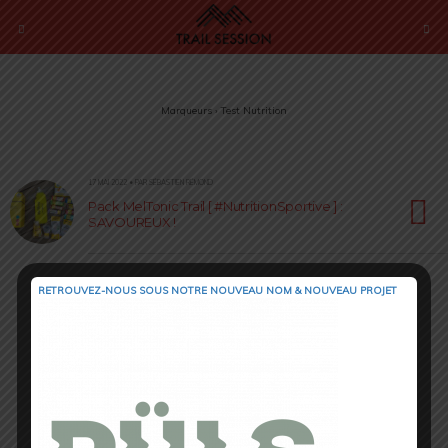
Marqueurs › Test Nutrition
17 MAI 2022 • PAR SÉBASTIEN RÉMOND
Pack MelTonic Trail [ #NutritionSportive ] :
SAVOUREUX !
RETROUVEZ-NOUS SOUS NOTRE NOUVEAU NOM & NOUVEAU PROJET
Retour au début