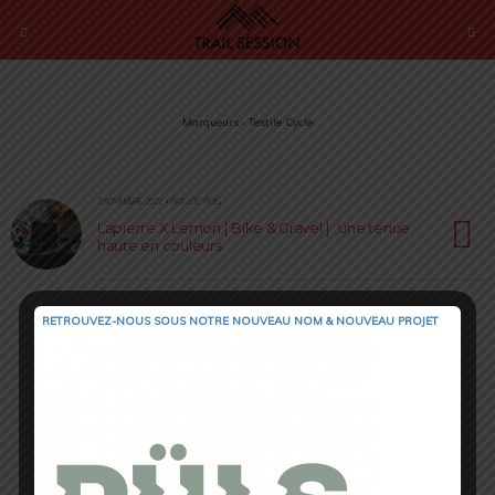
Marqueurs › Textile Cycle
3 NOVEMBRE 2022 • PAR LOÏC ROIG
Lapierre X Lemon [ Bike & Gravel ] : une tenue
haute en couleurs
RETROUVEZ-NOUS SOUS NOTRE NOUVEAU NOM & NOUVEAU PROJET
Retour au début