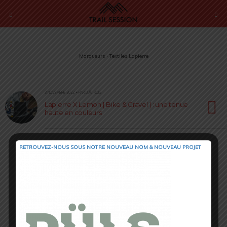
Marqueurs › Textiles Lapierre
3 NOVEMBRE 2022 • PAR LOÏC ROIG
Lapierre X Lemon [ Bike & Gravel ] : une tenue
haute en couleurs
RETROUVEZ-NOUS SOUS NOTRE NOUVEAU NOM & NOUVEAU PROJET
Retour au début