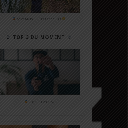
Asics MetaFuji Trail chez T4R
TOP 3 DU MOMENT
Garmin Fénix 7X