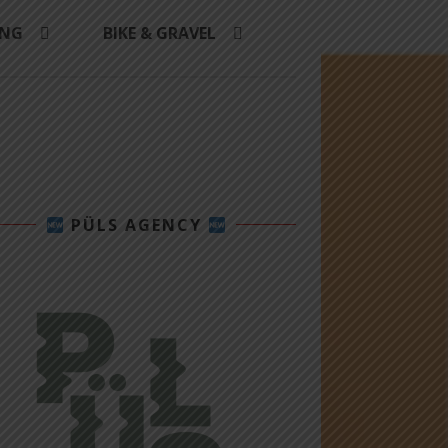
ING
BIKE & GRAVEL
PÜLS AGENCY