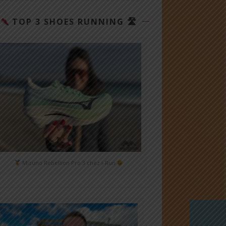
TOP 3 SHOES RUNNING 🛣
Mizuno Rebellion Pro 3 chez i-Run