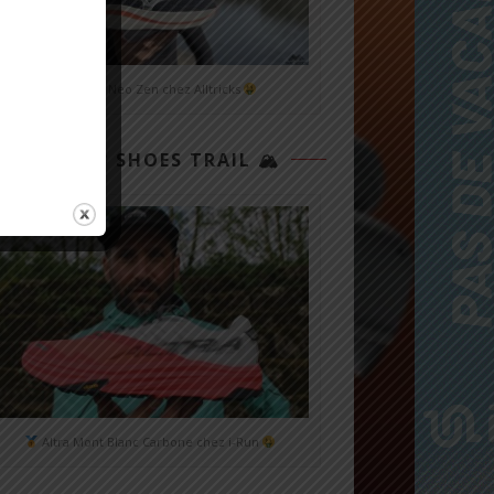
Mizuno Neo Zen chez Alltricks
TOP 3 SHOES TRAIL 🏔
Altra Mont Blanc Carbone chez i-Run