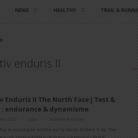
Y
NEWS
HEALTHY
TRAIL & RUNN
II
iv enduris II
v Enduris II The North Face [ Test &
 ] : endurance & dynamisme
ai 2022
Like
Noëllie Rousset
hui, la nouveauté testée est la Vectiv Enduris II de The
ce par l’intermédiaire de notre partenaire i-Run.fr.