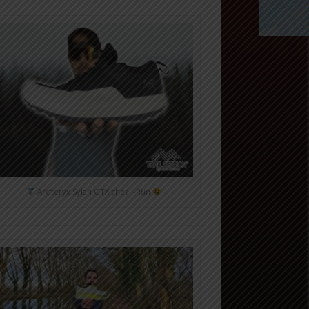
Arc'teryx Sylan GTX chez i-Run