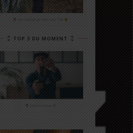
Asics MetaFuji Trail chez T4R
TOP 3 DU MOMENT
Garmin Fénix 7X