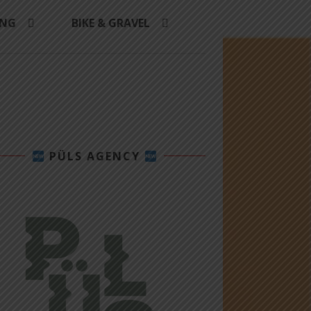
ING
BIKE & GRAVEL
PÜLS AGENCY