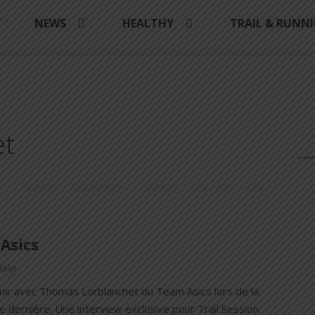
Y
NEWS
HEALTHY
TRAIL & RUNN
et
Asics
asip
tenir avec Thomas Lorblanchet du Team Asics lors de la
 dernière. Une interview exclusive pour Trail Session.