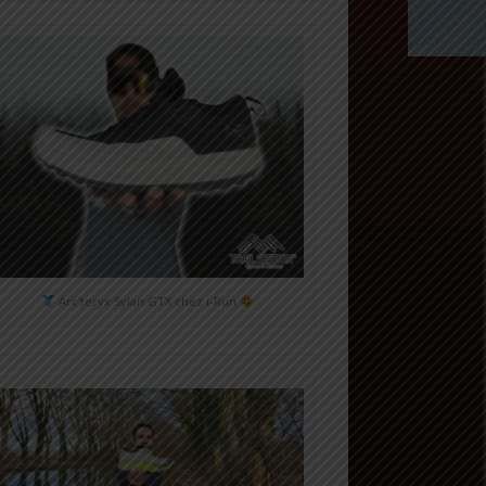
Arc'teryx Sylan GTX chez i-Run