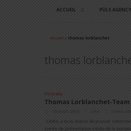
ACCUEIL
PÜLS AGENC
Accueil
»
thomas lorblanchet
thomas lorblanch
Portraits
Thomas Lorblanchet-Team 
19 mars 2013
Like
Cédric M
. Cédric a eu la chance de pouvoir s’entre
soirée de présentation média de la semaine