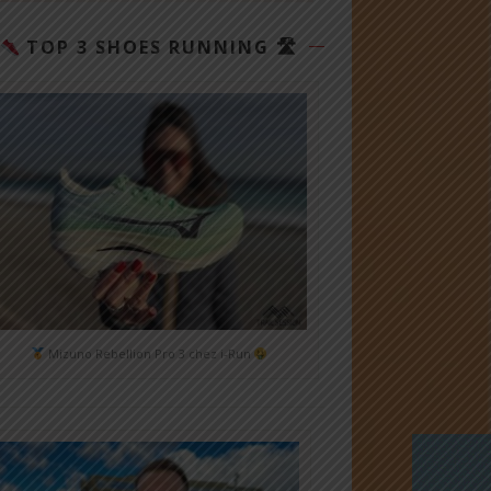
TOP 3 SHOES RUNNING 🛣
Mizuno Rebellion Pro 3 chez i-Run