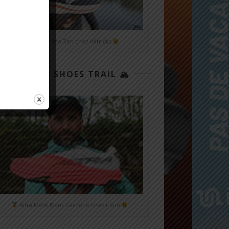
Mizuno Neo Zen chez Alltricks
TOP 3 SHOES TRAIL 🏔
Altra Mont Blanc Carbone chez i-Run