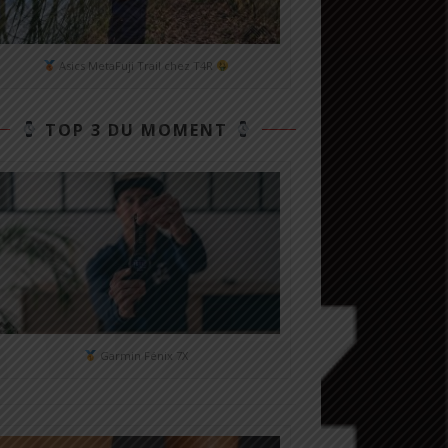
Asics MetaFuji Trail chez T4R
TOP 3 DU MOMENT
Garmin Fénix 7X