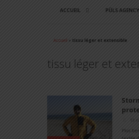
ACCUEIL
PÜLS AGENC
Accueil
»
tissu léger et extensible
tissu léger et exte
Storm
prot
13 
Plus bes
textile