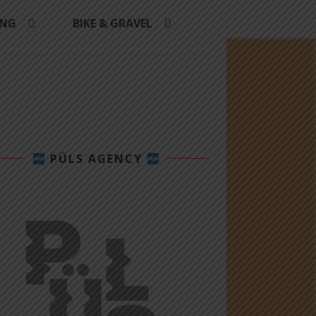
ING
BIKE & GRAVEL
PÜLS AGENCY