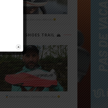
Mizuno Neo Zen chez Alltricks
TOP 3 SHOES TRAIL 🏔
Altra Mont Blanc Carbone chez i-Run