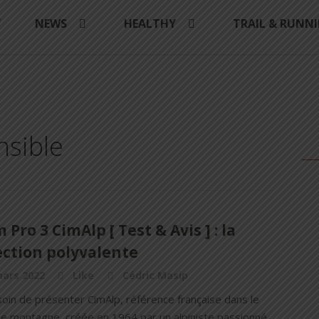
Y
NEWS
HEALTHY
TRAIL & RUNN
nsible
 Pro 3 CimAlp [ Test & Avis ] : la
ection polyvalente
mars 2022
Like
Cédric Masip
oin de présenter CimAlp, référence française dans le
 de montagne, créée en 1964 par un alpiniste passionné