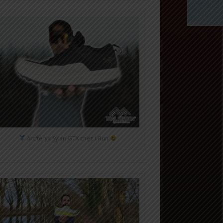
Arc'teryx Sylan GTX chez i-Run