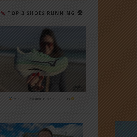
TOP 3 SHOES RUNNING 🛣
Mizuno Rebellion Pro 3 chez i-Run