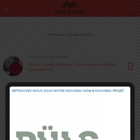
Marqueurs › Touring Gloves 2
23 MARS 2023 • PAR SÉBASTIEN RÉMOND
Textile CimAlp [ Review ] : la mise en condition
Canadienne !
RETROUVEZ-NOUS SOUS NOTRE NOUVEAU NOM & NOUVEAU PROJET
Retour au début