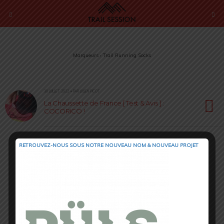
Marqueurs › Trail Running Socks
30 JUILLET 2022 • PAR JULIEN PICOT
La Chaussette de France [ Test & Avis ] :
COCORICO !
RETROUVEZ-NOUS SOUS NOTRE NOUVEAU NOM & NOUVEAU PROJET
Retour au début