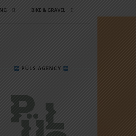
ING
BIKE & GRAVEL
PÜLS AGENCY