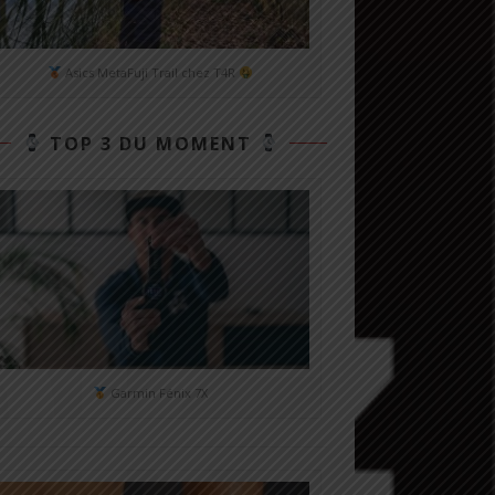
Asics MetaFuji Trail chez T4R
TOP 3 DU MOMENT
Garmin Fénix 7X