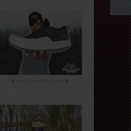
Arc'teryx Sylan GTX chez i-Run