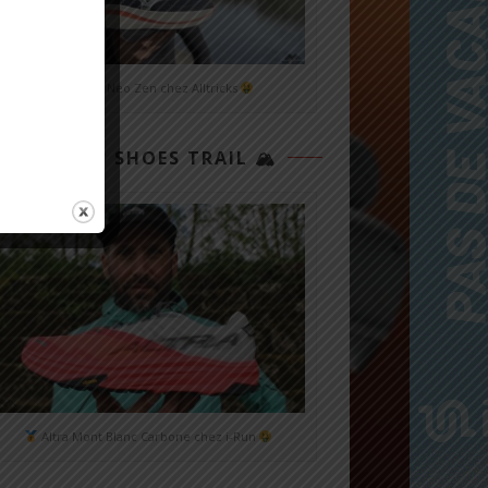
Mizuno Neo Zen chez Alltricks
TOP 3 SHOES TRAIL 🏔
Altra Mont Blanc Carbone chez i-Run