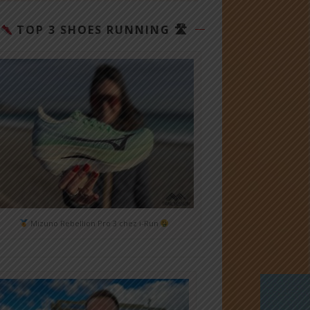
TOP 3 SHOES RUNNING 🛣
Mizuno Rebellion Pro 3 chez i-Run