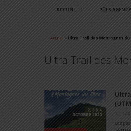
ACCUEIL
PÜLS AGENC
Accueil
»
Ultra Trail des Montagnes du 
Ultra Trail des M
Ultra
(UTMJ
17 
Les pass
de l’UTM