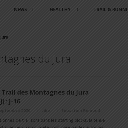
Y
NEWS
HEALTHY
TRAIL & RUNN
Jura
ontagnes du Jura
 Trail des Montagnes du Jura
) : J-16
septembre 2020
Like
Sébastien Rémond
ionnés de trail sont dans les starting blocks, la tenue
J, premier du nom, a été confirmée par les autorités.