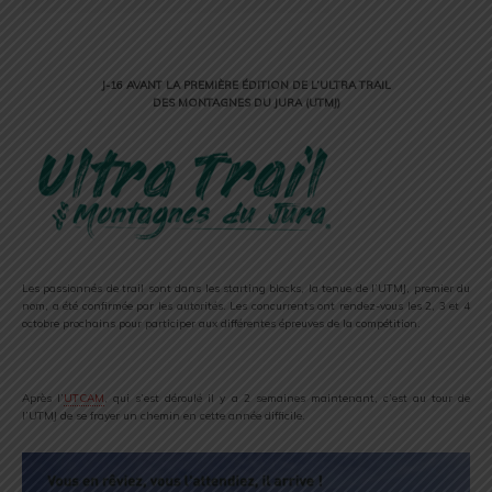
J-16 AVANT LA PREMIÈRE ÉDITION DE L’ULTRA TRAIL
DES MONTAGNES DU JURA (UTMJ)
Les passionnés de trail sont dans les starting blocks, la tenue de l’UTMJ, premier du
nom, a été confirmée par les autorités. Les concurrents ont rendez-vous les 2, 3 et 4
octobre prochains pour participer aux différentes épreuves de la compétition.
Après l’
UTCAM
, qui s’est déroulé il y a 2 semaines maintenant, c’est au tour de
l’UTMJ de se frayer un chemin en cette année difficile.