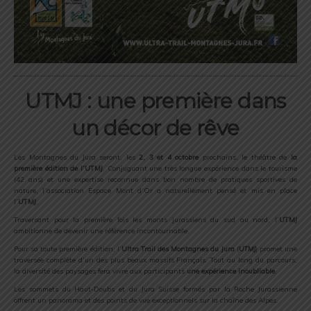
UTMJ : une première dans
un décor de rêve
Les Montagnes du Jura seront, les
2, 3 et 4 octobre
prochains, le théâtre de
la
première édition de l’UTMJ
. Conjuguant une très longue expérience dans le tourisme
(42 ans) et une expertise reconnue dans bon nombre de pratiques sportives de
nature, l’association Espace Mont d’Or a naturellement pensé et mis en place
l’
UTMJ
.
Traversant pour la première fois les monts jurassiens du sud au nord, l’
UTMJ
ambitionne de devenir une référence incontournable.
Pour sa toute première édition, l’
Ultra Trail des Montagnes du Jura
(
UTMJ
) promet une
traversée complète d’un des plus beaux massifs Français. Tout au long du parcours,
la diversité des paysages fera vivre aux participants
une expérience inoubliable
.
Les sommets du Haut-Doubs et du Jura Suisse formés par la Roche Jurassienne
offrent un panorama et des points de vue exceptionnels sur la chaîne des Alpes.