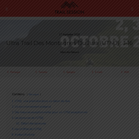
17 Septembre 2020
Ultra Trail Des Montagnes Du Jura (UTMJ) : J-16
Sébastien Rémond
Partager
Tweeter
Épingler
E-mail
SMS
Contenu
Masquer
1
UTMJ : une première dans un décor de rêve
2
Un environnement préservé
3
Des mesures exceptionnelles pour un UTMJ exceptionnel
4
Les épreuves de l’UTMJ
4.1
Détail des épreuves
5
Les chiffres de l’UTMJ
6
Auteur/Autrice