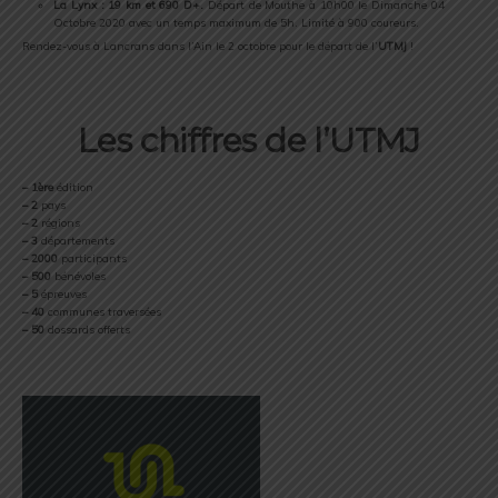
La Lynx :
19 km et 690 D+.
Départ de Mouthe à 10h00 le Dimanche 04
Octobre 2020 avec un temps maximum de 5h. Limité à 900 coureurs.
Rendez-vous à Lancrans dans l’Ain le 2 octobre
pour le départ de l’
UTMJ
!
Les chiffres de l’UTMJ
– 1ère
édition
– 2
pays
– 2
régions
– 3
départements
– 2000
participants
– 500
bénévoles
– 5
épreuves
– 40
communes traversées
– 50
dossards offerts