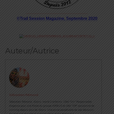
©Trail Session Magazine, Septembre 2020
Auteur/Autrice
Sébastien Rémond
Sébastien Rémond, 41ans, marié 2 enfants. Côté "On" Responsable
d'agence pour une filiale du groupe AIRBUS et côté "Off" passionné de
running depuis plus de 10ans. Une envie perpétuelle de (se) découvrir,
de s'amuser et surtout vivre ses rêves et les dépasser !