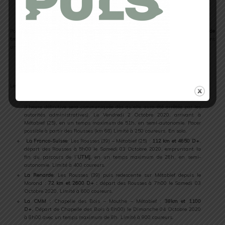
Les épreuves de l’UTMJ
Pour cette première édition,
le Comité d’Organisation est notamment composé de
trailers d’expériences et passionnés
comme Jean-Marie Thévenard. Ils vous proposent
un tracé de qualité offrant aux coureurs une belle épreuve.
Détail des épreuves
Les 2 000 concurrents au départ participeront à l’une des 5 épreuves :
UTMJ
:
180 km et 7800 D+
: au départ de Lancrans (01) au plus tard à 8h
(l’heure définitive sera communiquée dès qu’elle aura été arrêtée par les
autorités administratives). Le Vendredi 2 Octobre 2020, arrivant à
Métabief (25), en un temps maximum de 51h, en semi-autonomie. Pacer
possible à partir des Rousses (km 68) Limité à 250 coureurs. En solo.
La Franco-Suisse
: Les Rousses (39) – Métabief (25) :
112 km et 4650 D+
,
départ des Rousses à 5h00 le Samedi 03 Octobre 2020, empruntant la
fin du parcours de l’
UTMJ
, en un temps maximum de 26h, en semi-
autonomie. Limité à 400 coureurs.
La Renarde
: Les Rousses (39) puis redescente sur Métabief depuis le
Morond :
72 km et 2600 D+ :
départ des Rousses à 7h00 le Samedi 03
Octobre 2020. Limité à 600 coureurs.
La CMM :
Chapelle des Bois – Mouthe – Métabief :
38km et 1100
D+.
Départ de Chapelle des Bois à 8h00) le Dimanche 04 Octobre 2020
à 8h00 avec un temps maximum de 8h. Limité à 900 coureurs.