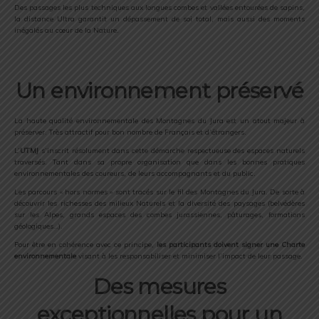
Des passages les plus techniques aux longues combes et vallées entourées de sapins,
la distance Ultra garantit un dépassement de soi total, mais aussi des moments
inégalés au cœur de la Nature.
Un environnement préservé
La haute qualité environnementale des Montagnes du Jura est un atout majeur à
préserver. Très attractif pour bon nombre de Français et d’étrangers.
L’
UTMJ
s’inscrit résolument dans cette démarche respectueuse des espaces naturels
traversés. Tant dans sa propre organisation que dans les bonnes pratiques
environnementales des coureurs, de leurs accompagnants et du public.
Les parcours « hors normes » sont tracés sur le fil des Montagnes du Jura. De sorte à
découvrir les richesses des milieux Naturels et la diversité des paysages (belvédères
sur les Alpes, grands espaces des combes jurassiennes, pâturages, formations
géologiques…).
Pour être en cohérence avec ce principe,
les participants doivent signer une Charte
environnementale
visant à les responsabiliser et minimiser l’impact de leur passage.
Des mesures
exceptionnelles pour un