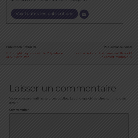
Voir toutes les publications
Publication Précédente
Publication Suivante
Raidlight Responsiv 24L : La Polyvalence
EvoRide De Asics : Une Chaussure Efficace Et
XL Sur Votre Dos !
Un Confort Infaillible !
Laisser un commentaire
Votre adresse e-mail ne sera pas publiée.
Les champs obligatoires sont indiqués
avec
*
Commentaire
*