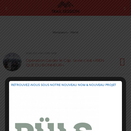
Marqueurs › World
29 MAI 2021 • PAR CÉDRIC MASIP
Opération Garder le Cap : la vie c’est « RIEN
QUE DU BONHEUR »
RETROUVEZ-NOUS SOUS NOTRE NOUVEAU NOM & NOUVEAU PROJET
Retour au début