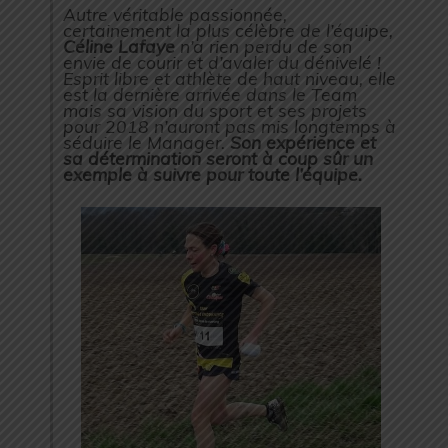
Autre véritable passionnée,
certainement la plus célèbre de l’équipe,
Céline Lafaye
n’a rien perdu de son
envie de courir et d’avaler du dénivelé !
Esprit libre et athlète de haut niveau, elle
est la dernière arrivée dans le Team
mais sa vision du sport et ses projets
pour 2018 n’auront pas mis longtemps à
séduire le Manager.
Son expérience et
sa détermination seront à coup sûr un
exemple à suivre pour toute l’équipe.