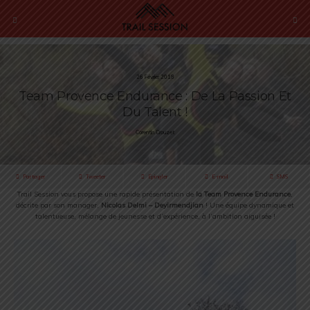
26 Février 2018
Team Provence Endurance : De La Passion Et
Du Talent !
Corentin Crouzet
Partager
Tweeter
Épingler
E-mail
SMS
Trail Session vous propose une rapide présentation de
la Team Provence Endurance
,
décrite par son manager,
Nicolas Delmi – Deyirmendjian
! Une équipe dynamique et
talentueuse, mélange de jeunesse et d’expérience, à l’ambition aiguisée !