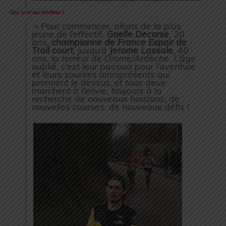
Qui sont les athlètes ?
» Pour commencer, allons de la plus
jeune de l’effectif,
Gaelle Decorse
, 20
ans,
championne de France Espoir de
Trail court
, jusqu’à
Jerome Lassale
, 40
ans, la terreur de Drome/Ardèche. L’âge
oublié, c’est leur passion pour l’aventure
et leurs sourires omniprésents qui
prennent le dessus, et tous deux
marchent à l’envie, toujours à la
recherche de nouveaux horizons, de
nouvelles courses, de nouveaux défis !