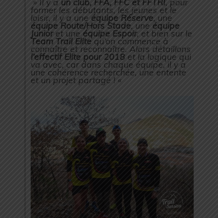
» Il y a
un club, FFA, FFC et FFTRI
, pour
former les débutants, les jeunes et le
loisir, il y a une
équipe Réserve
, une
équipe Route/Hors Stade
, une
équipe
Junior
et une
équipe Espoir
, et bien sur le
Team Trail Elite
qu’on commence à
connaître et reconnaître. Alors détaillons
l’effectif Elite pour 2018
et la logique qui
va avec, car dans chaque équipe, il y a
une cohérence recherchée, une entente
et un projet partagé ! «