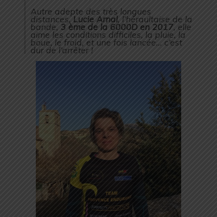
Autre adepte des très longues
distances,
Lucie Arnal
, l’héraultaise de la
bande,
3 ème de la 6000D en 2017
, elle
aime les conditions difficiles, la pluie, la
boue, le froid, et une fois lancée… c’est
dur de l’arrêter !