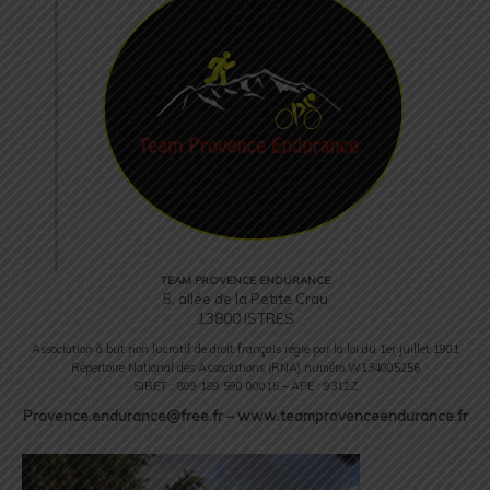
TEAM PROVENCE ENDURANCE
5, allée de la Petite Crau
13800 ISTRES
Association à but non lucratif de droit français régie par la loi du 1er juillet 1901
Répertoire National des Associations (RNA) numéro W134005256
SIRET : 809 189 590 00015 – APE : 9312Z
Provence.endurance@free.fr – www.teamprovenceendurance.fr