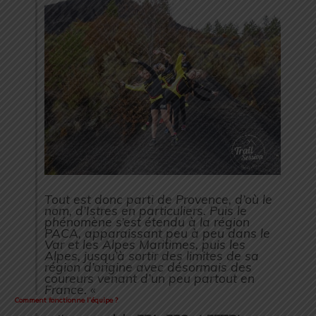
Tout est donc parti de Provence, d’où le
nom, d’Istres en particuliers. Puis le
phénomène s’est étendu à la région
PACA, apparaissant peu à peu dans le
Var et les Alpes Maritimes, puis les
Alpes, jusqu’à sortir des limites de sa
région d’origine avec désormais des
coureurs venant d’un peu partout en
France. «
Comment fonctionne l’équipe ?