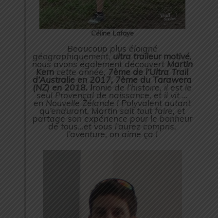
Céline Lafaye
Beaucoup plus éloigné
géographiquement,
ultra traileur motivé
,
nous avons également découvert
Martin
Kern
cette année,
7ème de l’Ultra Trail
d’Australie en 2017, 7ème du Tarawera
(NZ) en 2018. I
ronie de l’histoire, il est le
seul Provençal de naissance, et il vit …
en Nouvelle Zélande ! Polyvalent autant
qu’endurant, Martin sait tout faire, et
partage son expérience pour le bonheur
de tous…et vous l’aurez compris,
l’aventure, on aime ça !