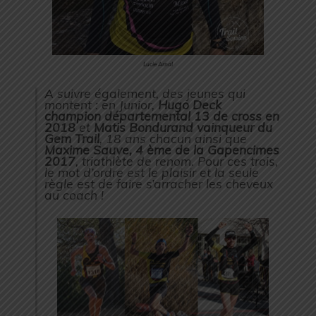
Lucie Arnal
A suivre également, des jeunes qui
montent : en Junior,
Hugo Deck
champion départemental 13 de cross en
2018
et
Matis Bondurand vainqueur du
Gem Trail
, 18 ans chacun ainsi que
Maxime Sauve, 4 ème de la Gapencimes
2017
, triathlète de renom. Pour ces trois,
le mot d’ordre est le plaisir et la seule
règle est de faire s’arracher les cheveux
au coach !