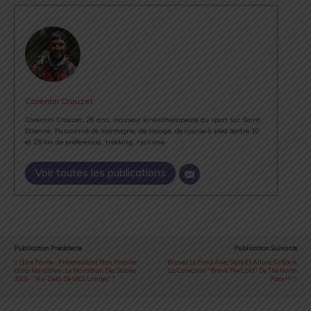
Corentin Crouzet
Corentin Crouzet, 26 ans, masseur kinésithérapeute du sport sur Saint
Etienne. Passionné de montagne, de voyage, de course à pied (entre 10
et 25 km de préférence), trekking, cyclisme.
Voir toutes les publications
Publication Précédente
Publication Suivante
(1ère Partie - Présentation) Mon Premier
Bravez Le Froid Avec Style Et Allure, Grâce À
Ultra Marathon : Le Marathon Des Sables
La Collection "Brave The Cold" De The North
2018 - "Au-Delà De MES Limites" ?
Face !!!