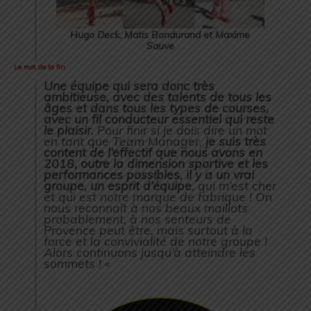
Hugo Deck, Matis Bondurand et Maxime
Sauve
Le mot de la fin
Une équipe qui sera donc très
ambitieuse, avec des talents de tous les
âges et dans tous les types de courses,
avec un fil conducteur essentiel qui reste
le plaisir.
Pour finir si je dois dire un mot
en tant que Team Manager,
je suis très
content de l’effectif que nous avons en
2018, outre la dimension sportive et les
performances possibles, il y a un vrai
groupe, un esprit d’équipe
, qui m’est cher
et qui est notre marque de fabrique ! On
nous reconnaît à nos beaux maillots
probablement, à nos senteurs de
Provence peut être, mais surtout à la
force et la convivialité de notre groupe !
Alors continuons jusqu’à atteindre les
sommets ! «