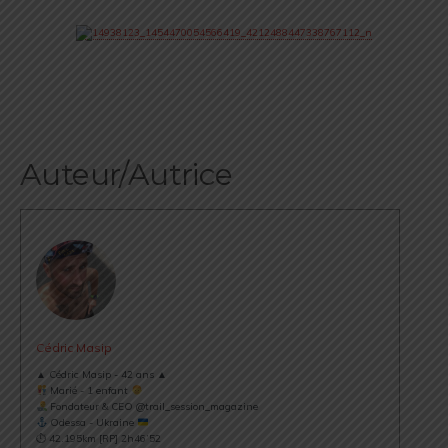
Auteur/Autrice
Cédric Masip
▲ Cédric Masip - 42 ans ▲
Marié - 1 enfant
Fondateur & CEO @trail_session_magazine
Odessa - Ukraine
⏱ 42.195km [RP] 2h46’52