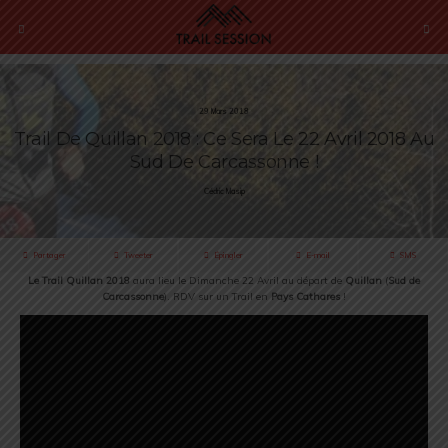
29 Mars 2018
Trail De Quillan 2018 : Ce Sera Le 22 Avril 2018 Au
Sud De Carcassonne !
Cédric Masip
Partager
Tweeter
Épingler
E-mail
SMS
Le Trail Quillan 2018
aura lieu le Dimanche 22 Avril au départ de
Quillan
(
Sud de
Carcassonne
). RDV sur un Trail en
Pays Cathares
!