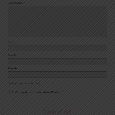
Commentaire
*
Nom
*
E-mail
*
Site web
Oui, ajoutez moi à votre liste de diffusion.