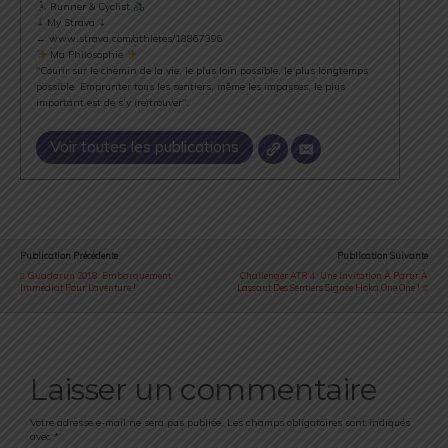
Runner & Cyclist
⇣ My Strava ⇣
→ www.strava.com/athletes/18867396
Ma Philosophie
"Courir sur le chemin de la vie, le plus loin possible, le plus longtemps
possible. Emprunter tous les sentiers, même les impasses, le plus
important est de s’y (re)trouver".
Voir toutes les publications
Publication Précédente
Publication Suivante
Guadarun 2018 : Embarquement
Challenger ATR 4 : Une Invitation À Partir À
Immédiat Pour L’aventure !
L’assaut Des Sentiers Signée Hoka One One !
Laisser un commentaire
Votre adresse e-mail ne sera pas publiée.
Les champs obligatoires sont indiqués
avec
*