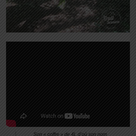
Son « coffre » de 4L d’où son nom