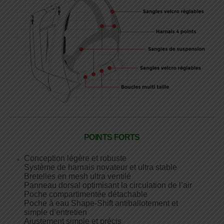
POINTS FORTS
Conception légère et robuste
Système de harnais novateur et ultra stable
Bretelles en mesh ultra ventilé
Panneau dorsal optimisant la circulation de l’air
Poche compartimentée détachable
Poche à eau Shape-Shift antiballotement et
simple d’entretien
Ajustement simple et précis