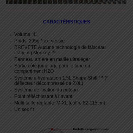
CARACTÉRISTIQUES
Volume: 4L
Poids: 295g * ex. vessie
BREVETE Aucune technologie de faisceau
Dancing Monkey ™
Panneau arrière en maille ultraléger
Sortie côté jumelage pour le tube du
compartiment H2O
Système d’hydratation 1,5L Shape-Shift ™ (*
déflecteur décompressé de 2,0L)
Système de fixation du poteau
Point réfléchissant à l’avant
Multi taille réglable: M-XL (coffre 82-115cm)
Unisex fit