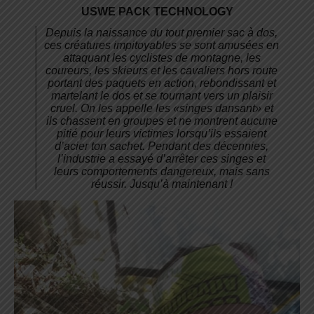
USWE PACK TECHNOLOGY
Depuis la naissance du tout premier sac à dos,
ces créatures impitoyables se sont amusées en
attaquant les cyclistes de montagne, les
coureurs, les skieurs et les cavaliers hors route
portant des paquets en action, rebondissant et
martelant le dos et se tournant vers un plaisir
cruel. On les appelle les «singes dansant» et
ils chassent en groupes et ne montrent aucune
pitié pour leurs victimes lorsqu’ils essaient
d’acier ton sachet. Pendant des décennies,
l’industrie a essayé d’arrêter ces singes et
leurs comportements dangereux, mais sans
réussir. Jusqu’à maintenant !