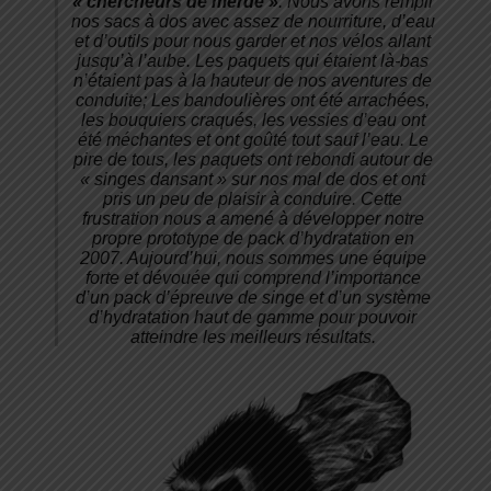
« chercheurs de merde »
. Nous avons rempli
nos sacs à dos avec assez de nourriture, d’eau
et d’outils pour nous garder et nos vélos allant
jusqu’à l’aube. Les paquets qui étaient là-bas
n’étaient pas à la hauteur de nos aventures de
conduite; Les bandoulières ont été arrachées,
les bouquiers craqués, les vessies d’eau ont
été méchantes et ont goûté tout sauf l’eau. Le
pire de tous, les paquets ont rebondi autour de
« singes dansant » sur nos mal de dos et ont
pris un peu de plaisir à conduire. Cette
frustration nous a amené à développer notre
propre prototype de pack d’hydratation en
2007. Aujourd’hui, nous sommes une équipe
forte et dévouée qui comprend l’importance
d’un pack d’épreuve de singe et d’un système
d’hydratation haut de gamme pour pouvoir
atteindre les meilleurs résultats.