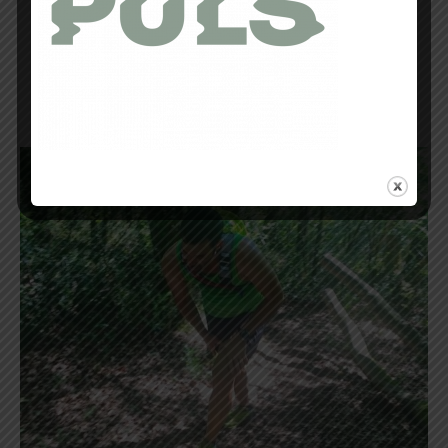
impressionnante du sac sur votre dos en
empêchant celui-ci d’osciller de bas en haut et
de gauche à droite ainsi vous offrira une
aisance de mouvements, jusqu’à l’oublier, c’est
vraiment bluffant ! Multi-casquette, ce sac
pourra vous servir pour également pour vos
sorties VTT, Canoë, etc …