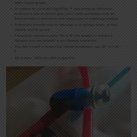
après chaque gorgée.
Le système de connexion Plug-N-Play ™ vous permet de débrancher
facilement le tube de boisson (une vanne d’arrêt automatique évite les
fuites) et retirez le réservoir de votre paquet pour un remplissage pratique
Entièrement réversible pour un nettoyage et un séchage faciles, un lave-
vaisselle haut de gamme
Fabriqué en coutures soudées TPU & RF ultra durables et résistant à
l’abrasion pour une durabilité et une élasticité supérieures
Peut être congelé ou rempli d’eau chaude (température max. 60 ° C / 140 °
F
Sûr et fiable, 100% sans BPA et sans PVC