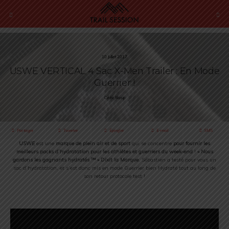
10 Juillet 2017
USWE VERTICAL 4 Sac X-Men Trailer : En Mode
Guerrier !
Cédric Masip
Partager
Tweeter
Épingler
E-mail
SMS
USWE
est une
marque de plein air et de sport
qui se concentre
pour fournir les
meilleurs packs d’hydratation pour les athlètes et guerriers du week-end
!
« Nous
gardons les gagnants hydratés ™ » Dixit la Marque
. Sébastien a testé pour vous un
sac d’hydratation, et s’est donc mis en mode Guerrier bien Hydraté tout au long de
son retour protocole test !