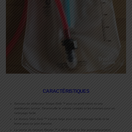
CARACTÉRISTIQUES
Serrures de déflecteur Shape-Shift ™ pour un profil mince et une
stabilisation accrue; Déverrouille le volume complet et les inverses pour un
nettoyage facile
Le dessus Slide-Seal ™ s’ouvre large pour un remplissage facile et se
ferme pour un joint étanche
La vanne de morsure Blaster ™ à débit élevé se fixe automatiquement