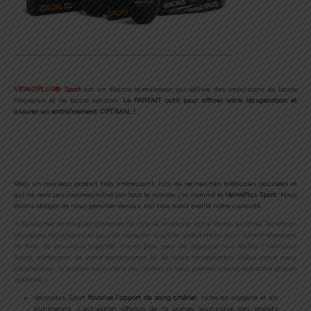
.
VEINOPLUS® Sport
est un électro-stimulateur qui délivre des impulsions de basse
fréquence et de basse tension.
Le PARFAIT outil pour affiner votre récupération et
assurer un entraînement OPTIMAL !
.
..
.
Voici un nouveau produit très intéressant, issu de recherches médicales poussées et
qui ne sera pas commercialisé par tout le monde, j’ai nommé le
VeinoPlus Sport
. Nous
étions obligés de nous pencher dessus, car cela avait éveillé notre curiosité.
« Supporter de longues distances de course, améliorer votre foulée, assimiler les efforts
physiques importants et pouvoir accepter d’autres sollicitations sans surentraînement,
de fixer de nouveaux objectifs, n’ayez plus peur de dépasser vos limites ! Veinoplus
Sport, partenaire de votre performance et de votre récupération, utilise votre cœur
périphérique : la pompe musculaire des mollets et vous permet une récupération globale
optimale. »
Veinoplus Sport
favorise l’apport de sang artériel
, riche en oxygène et en
nutriments. L’activation efficace de la pompe musculaire des mollets