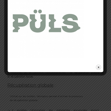
Il accélère l’élimination des métabolites et en particulier du
lactate produit par le muscle lors de l’exercice.
.
Veinoplus Sport : le concept Dual
Recovery
Selon le type et l’intensité de votre sport, Veinoplus vous permet de choisir entre
2 modalités de récupération complémentaires :
la récupération globale et
la récupération locale.
Récupération globale
:
Utilisé sur les mollets, Veinoplus permet d’activer le processus
de récupération globale :
Il accélère l’élimination des métabolites accumulées durant