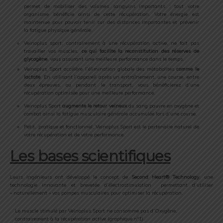
permet de mobiliser des volumes sanguins importants : tout votre
organisme bénéficie ainsi de cette récupération. Votre énergie est
maintenue pour pouvoir tenir sur des distances importantes et prévenir
la fatigue physique générale.
Veinoplus sport, contrairement à une récupération active, ne fait pas
travailler vos muscles,
ce qui facilite la reconstitution des réserves de
glycogène
, vous assurant une meilleure performance dans le temps.
Veinoplus Sport accélère l’élimination globale des métabolites
comme le
lactate
. En utilisant l’appareil après un entraînement, une course, entre
deux épreuves, ou pendant le transport, vous bénéficierez d’une
récupération optimisée pour une meilleure performance.
Veinoplus Sport
augmente le retour veineux
du sang pauvre en oxygène et
combat ainsi la fatigue musculaire générale accumulée lors d’une course.
Petit, pratique et fonctionnel, Veinoplus Sport est le partenaire naturel de
votre récupération et de votre performance.
Les bases scientifiques
Leurs ingénieurs ont développé le concept de
Second Heart® Technology
, une
technologie innovante et brevetée d’électrostimulation permettant d’utiliser
« naturellement » vos pompes musculaires pour optimiser la récupération.
Le muscle stimulé par Veinoplus Sport ne consomme pas d’Oxygène,
contrairement à la récupération active (
graphique n°1
).