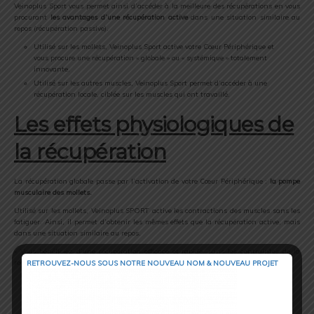
Veinoplus Sport vous permet ainsi d’accéder à la meilleure des récupérations en vous
procurant
les avantages d’une récupération active
dans une situation similaire au
repos (récupération passive).
Utilisé sur les mollets, Veinoplus Sport active votre Cœur Périphérique et
vous procure une récupération « globale » ou « systémique » totalement
innovante.
Utilisé sur les autres muscles, Veinoplus Sport permet d’accéder à une
récupération locale, ciblée sur les muscles qui ont travaillé.
Les effets physiologiques de
la récupération
La récupération globale passe par l’activation de votre Cœur Périphérique :
la pompe
musculaire des mollets.
Utilisé sur les mollets, Veinoplus SPORT active les contractions des muscles sans les
fatiguer. Ainsi, il permet d’obtenir les mêmes effets que la récupération active, mais
dans une situation similaire au repos.
« Vous bénéficiez d’une récupération efficace et rapide, sans les contraintes de la
récupération active… »
RETROUVEZ-NOUS SOUS NOTRE NOUVEAU NOM & NOUVEAU PROJET
Veinoplus Sport augmente le retour veineux (sang pauvre en O2) et
l’apport de sang artériel (sang riche en O2 et nutriments).