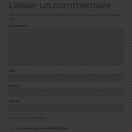
Laisser un commentaire
Votre adresse e-mail ne sera pas publiée.
Les champs obligatoires sont indiqués
avec
*
Commentaire
*
Nom
*
E-mail
*
Site web
Oui, ajoutez moi à votre liste de diffusion.