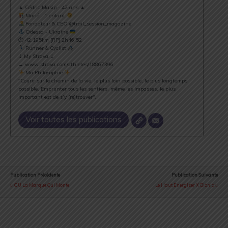
▲ Cédric Masip - 42 ans ▲
Marié - 1 enfant
Fondateur & CEO @trail_session_magazine
Odessa - Ukraine
⏱ 42.195km [RP] 2h46’52
Runner & Cyclist
⇣ My Strava ⇣
→ www.strava.com/athletes/18867396
Ma Philosophie
"Courir sur le chemin de la vie, le plus loin possible, le plus longtemps
possible. Emprunter tous les sentiers, même les impasses, le plus
important est de s’y (re)trouver".
Voir toutes les publications
Publication Précédente
Publication Suivante
GU La Marque Qui Monte !
Le Haut Energizer X Bionic