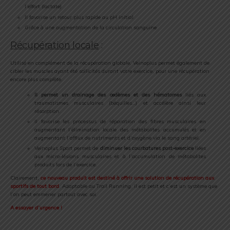
l’effort (lactate)
Il favorise un retour plus rapide au pH initial
Grâce à une augmentation de la circulation sanguine
Récupération locale
:
Utilisé en complément de la récupération globale, Veinoplus permet également de
cibler les muscles ayant été sollicités durant votre exercice, pour une récupération
encore plus complète.
Il permet un drainage des œdèmes et des hématomes
liés aux
traumatismes musculaires (béquilles…) et accélère ainsi leur
résorption.
Il favorise les processus de réparation des fibres musculaires en
augmentant l’élimination locale des métabolites accumulés et en
augmentant l’afflux de nutriments et d’oxygène via le sang artériel.
Veinoplus Sport permet de
diminuer les courbatures post-exercice
liées
aux micro-lésions musculaires et à l’accumulation de métabolites
produits lors de l’exercice.
Clairement,
ce nouveau produit est destiné à offrir une solution de récupération aux
sportifs de tout bord
. Adaptable au Trail Running, il est petit et c’est un système que
l’on peut emmener partout avec soi.
A essayer d’urgence !
.