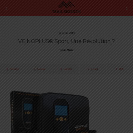
17 Février 2013
VEINOPLUS® Sport, Une Révolution ?
Cédric Masip
Partager
Tweeter
Épingler
E-mail
SMS